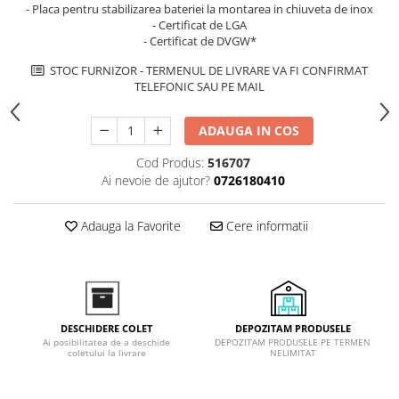
- Placa pentru stabilizarea bateriei la montarea in chiuveta de inox
Inductie
- Certificat de LGA
Mixte
- Certificat de DVGW*
Plite cu hota integrata
STOC FURNIZOR - TERMENUL DE LIVRARE VA FI CONFIRMAT
TELEFONIC SAU PE MAIL
ADAUGA IN COS
Cod Produs:
516707
Ai nevoie de ajutor?
0726180410
Adauga la Favorite
Cere informatii
DEPOZITAM PRODUSELE
DESCHIDERE COLET
DEPOZITAM PRODUSELE PE TERMEN
Ai posibilitatea de a deschide
NELIMITAT
coletului la livrare