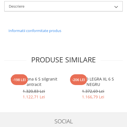
Descriere
Informatii conformitate produs
PRODUSE SIMILARE
Blanco Sona 6 S silgranit
BLANCO LEGRA XL 6 S
-198 LEI
-206 LEI
antracit
NEGRU
1.320,83 Lei
1.372,69 Lei
1.122,71 Lei
1.166,79 Lei
SOCIAL