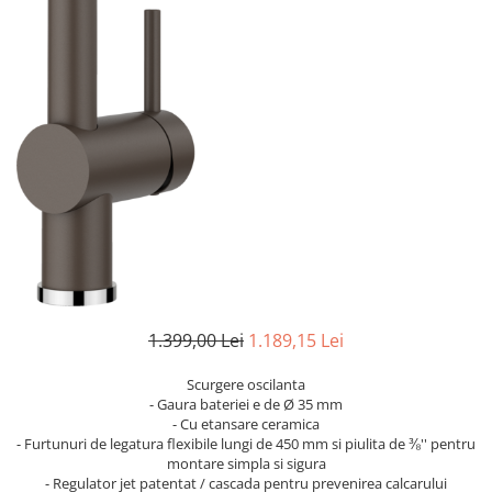
superioara
Cuptoare cu microunde
Pachete chiuvete si baterii
Masini de spalat rufe cu uscator
Hote
Masini de spalat rufe slim
Cu montare pe perete
(adancime 40-47 cm)
Hote cu montare in blat
Uscatoare de rufe
Hote cu montare pe colt
Vitrine frigorifice si minibaruri
Hote rustice
Hote tip insula
Incorporate
Integrate in tavan
Masini de spalat vase
Complet incorporabile
Partial incorporabile
1.399,00 Lei
1.189,15 Lei
Plite
Scurgere oscilanta
Ceramica
- Gaura bateriei e de Ø 35 mm
Domino( seturi modulare)
- Cu etansare ceramica
- Furtunuri de legatura flexibile lungi de 450 mm si piulita de ⅜'' pentru
Electrice
montare simpla si sigura
Gaz
- Regulator jet patentat / cascada pentru prevenirea calcarului