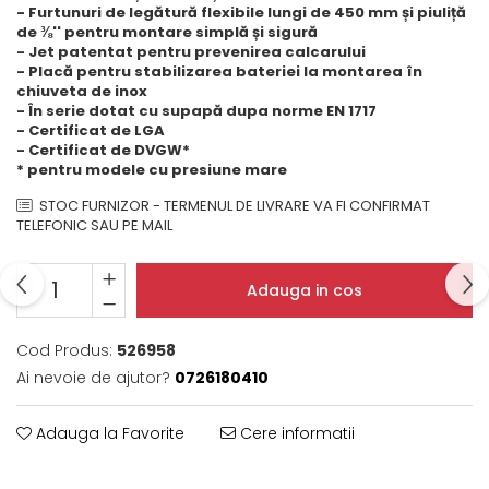
- Furtunuri de legătură flexibile lungi de 450 mm și piuliță
Domino( seturi modulare)
de ⅜'' pentru montare simplă și sigură
Electrice
- Jet patentat pentru prevenirea calcarului
- Placă pentru stabilizarea bateriei la montarea în
Gaz
chiuveta de inox
Inductie
- În serie dotat cu supapă dupa norme EN 1717
- Certificat de LGA
Mixte
- Certificat de DVGW*
Plite cu hota integrata
* pentru modele cu presiune mare
STOC FURNIZOR - TERMENUL DE LIVRARE VA FI CONFIRMAT
TELEFONIC SAU PE MAIL
Adauga in cos
Cod Produs:
526958
Ai nevoie de ajutor?
0726180410
Adauga la Favorite
Cere informatii