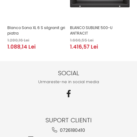
Blanco Sona XL 6 S silgranit gri
BLANCO SUBLINE 500-U
BL
piatra
ANTRACIT
1.
1.280,16 Lei
1.666,55 Lei
1
1.088,14 Lei
1.416,57 Lei
SOCIAL
Urmareste-ne in social media
SUPORT CLIENTI
0726180410