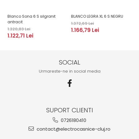
Blanco Sona 6 S silgranit
BLANCO LEGRA XL 6 S NEGRU
B
antracit
1.372,69 Lei
2.
1.320,83 Lei
1.166,79 Lei
2
1.122,71 Lei
SOCIAL
Urmareste-ne in social media
SUPORT CLIENTI
0726180410
contact@electrocasnice-cluj.ro