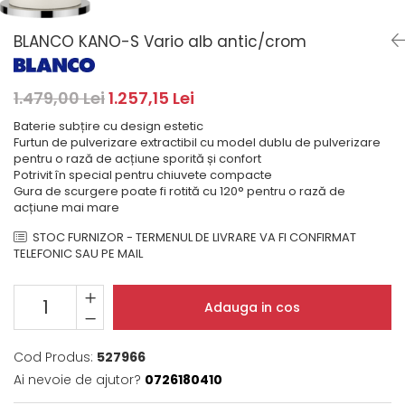
Masini de spalat rufe cu
minibaruri incorporabile
Pachete chiuvete si baterii
incarcare superioara
Cuptoare
BLANCO KANO-S Vario alb antic/crom
Masini de spalat rufe cu uscator
Cuptoare
Masini de spalat rufe slim
Cuptoare cu microunde
(adancime 40-47 cm)
1.479,00 Lei
1.257,15 Lei
Hote
Uscatoare de rufe
Baterie subțire cu design estetic
Cu montare pe perete
Vitrine frigorifice si minibaruri
Furtun de pulverizare extractibil cu model dublu de pulverizare
Hote cu montare in blat
pentru o rază de acțiune sporită și confort
Potrivit în special pentru chiuvete compacte
Hote cu montare pe colt
Gura de scurgere poate fi rotită cu 120° pentru o rază de
Hote rustice
acțiune mai mare
Hote tip insula
STOC FURNIZOR - TERMENUL DE LIVRARE VA FI CONFIRMAT
Incorporate
TELEFONIC SAU PE MAIL
Integrate in tavan
Masini de spalat vase
Adauga in cos
Complet incorporabile
Partial incorporabile
Cod Produs:
527966
Plite
Ai nevoie de ajutor?
0726180410
Ceramica