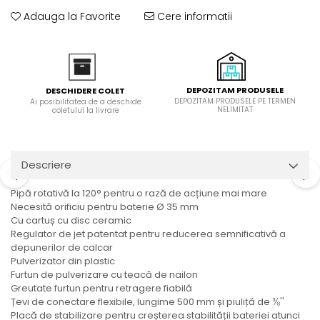
Domino( seturi modulare)
Adauga la Favorite
Cere informatii
Electrice
Gaz
Inductie
Mixte
DEPOZITAM PRODUSELE
DESCHIDERE COLET
DEPOZITAM PRODUSELE PE TERMEN
Ai posibilitatea de a deschide
Plite cu hota integrata
NELIMITAT
coletului la livrare
Descriere
Pipă rotativă la 120° pentru o rază de acțiune mai mare
Necesită orificiu pentru baterie Ø 35 mm
Cu cartuș cu disc ceramic
Regulator de jet patentat pentru reducerea semnificativă a
depunerilor de calcar
Pulverizator din plastic
Furtun de pulverizare cu teacă de nailon
Greutate furtun pentru retragere fiabilă
Țevi de conectare flexibile, lungime 500 mm și piuliță de ⅜''
Placă de stabilizare pentru creșterea stabilității bateriei atunci