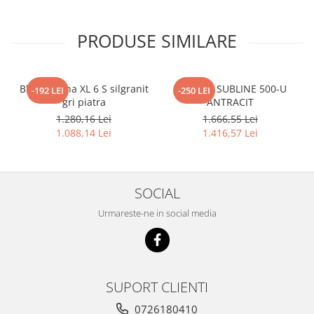
PRODUSE SIMILARE
Blanco Sona XL 6 S silgranit
BLANCO SUBLINE 500-U
-192 LEI
-250 LEI
gri piatra
ANTRACIT
1.280,16 Lei
1.666,55 Lei
1.088,14 Lei
1.416,57 Lei
SOCIAL
Urmareste-ne in social media
SUPORT CLIENTI
0726180410