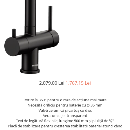
superioara
Cuptoare cu microunde
Pachete chiuvete si baterii
Masini de spalat rufe cu uscator
Hote
Masini de spalat rufe slim
Cu montare pe perete
(adancime 40-47 cm)
Hote cu montare in blat
Uscatoare de rufe
Hote cu montare pe colt
Vitrine frigorifice si minibaruri
Hote rustice
Hote tip insula
Incorporate
Integrate in tavan
Masini de spalat vase
Complet incorporabile
2.079,00 Lei
1.767,15 Lei
Partial incorporabile
Plite
Rotire la 360° pentru o rază de acțiune mai mare
Ceramica
Necesită orificiu pentru baterie cu Ø 35 mm
Valvă ceramică și cartuș cu disc
Domino( seturi modulare)
Aerator cu jet transparent
Electrice
Țevi de legătură flexibile, lungime 500 mm și piuliță de ⅜''
Placă de stabilizare pentru creșterea stabilității bateriei atunci când
Gaz