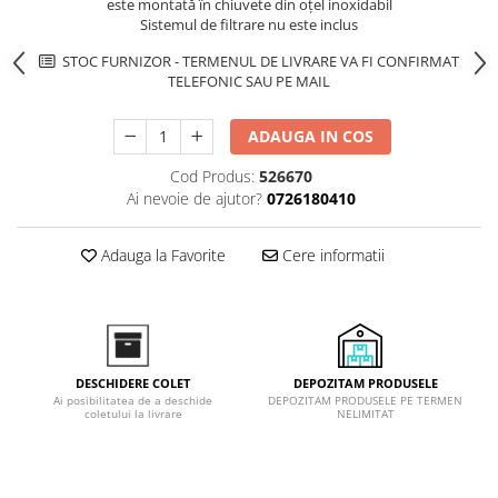
este montată în chiuvete din oțel inoxidabil
Inductie
Sistemul de filtrare nu este inclus
Mixte
STOC FURNIZOR - TERMENUL DE LIVRARE VA FI CONFIRMAT
Plite cu hota integrata
TELEFONIC SAU PE MAIL
ADAUGA IN COS
Cod Produs:
526670
Ai nevoie de ajutor?
0726180410
Adauga la Favorite
Cere informatii
DEPOZITAM PRODUSELE
DESCHIDERE COLET
DEPOZITAM PRODUSELE PE TERMEN
Ai posibilitatea de a deschide
NELIMITAT
coletului la livrare