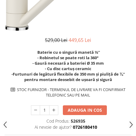
superioara
Cuptoare cu microunde
Pachete chiuvete si baterii
Masini de spalat rufe cu uscator
Hote
Masini de spalat rufe slim
Cu montare pe perete
(adancime 40-47 cm)
Hote cu montare in blat
Uscatoare de rufe
Hote cu montare pe colt
Vitrine frigorifice si minibaruri
529,00 Lei
449,65 Lei
Hote rustice
Hote tip insula
Baterie cu o singură manetă ½''
- Robinetul se poate roti la 360°
Incorporate
- Gaură necesară a bateriei Ø 35 mm
Integrate in tavan
- Cu disc cartuș ceramic
-Furtunuri de legătură flexibile de 350 mm și piuliță de ⅜''
Masini de spalat vase
pentru montare deosebit de ușoară și sigură
Complet incorporabile
STOC FURNIZOR - TERMENUL DE LIVRARE VA FI CONFIRMAT
Partial incorporabile
TELEFONIC SAU PE MAIL
Plite
Ceramica
ADAUGA IN COS
Domino( seturi modulare)
Cod Produs:
526935
Electrice
Ai nevoie de ajutor?
0726180410
Gaz