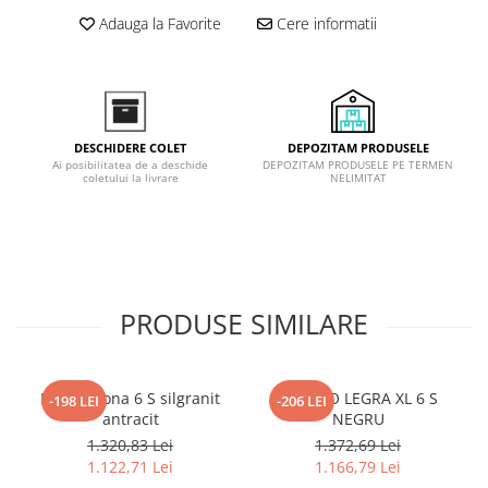
Inductie
Adauga la Favorite
Cere informatii
Mixte
Plite cu hota integrata
DEPOZITAM PRODUSELE
DESCHIDERE COLET
DEPOZITAM PRODUSELE PE TERMEN
Ai posibilitatea de a deschide
NELIMITAT
coletului la livrare
PRODUSE SIMILARE
Blanco Sona 6 S silgranit
BLANCO LEGRA XL 6 S
-198 LEI
-206 LEI
antracit
NEGRU
1.320,83 Lei
1.372,69 Lei
1.122,71 Lei
1.166,79 Lei