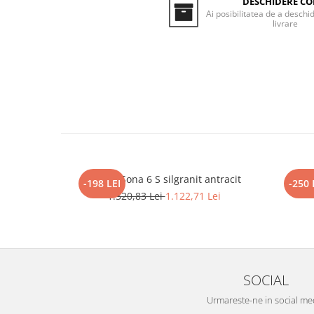
DESCHIDERE CO
Inductie
Ai posibilitatea de a deschid
livrare
Mixte
Plite cu hota integrata
Blanco Sona 6 S silgranit antracit
BLAN
-198 LEI
-250 
1.320,83 Lei
1.122,71 Lei
SOCIAL
Urmareste-ne in social me