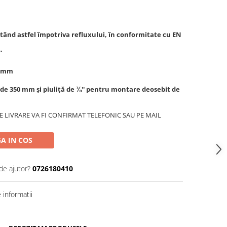
ntând astfel împotriva refluxului, în conformitate cu EN
'
5 mm
e de 350 mm și piuliță de ⅜'' pentru montare deosebit de
 LIVRARE VA FI CONFIRMAT TELEFONIC SAU PE MAIL
A IN COS
de ajutor?
0726180410
informatii