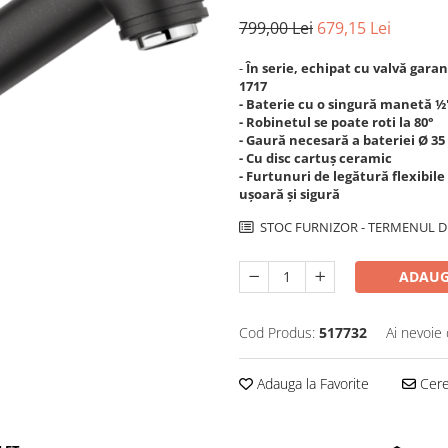
799,00 Lei
679,15 Lei
-
În serie, echipat cu valvă gara
1717
- Baterie cu o singură manetă ½'
- Robinetul se poate roti la 80°
- Gaură necesară a bateriei Ø 3
- Cu disc cartuș ceramic
- Furtunuri de legătură flexibil
ușoară și sigură
STOC FURNIZOR - TERMENUL DE
ADAUG
Cod Produs:
517732
Ai nevoie 
Adauga la Favorite
Cere 