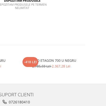
DEPOZITAM PRODUSELE
EPOZITAM PRODUSELE PE TERMEN
NELIMITAT
GRU
BLANCO ETAGON 700 U NEGRU
Pachet
-418 LEI
-593 LEI
b
i
2.785,03 Lei
2.367,28 Lei
2.
SUPORT CLIENTI
0726180410