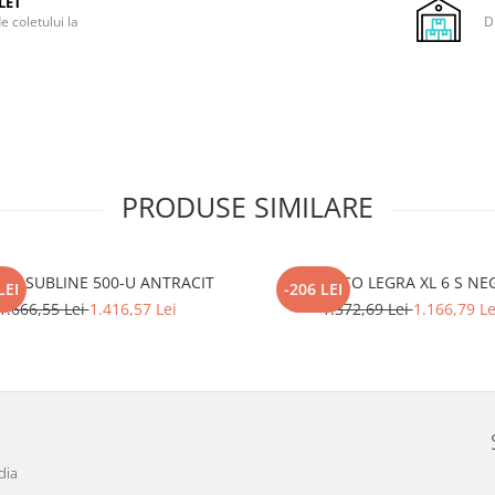
LET
e coletului la
D
PRODUSE SIMILARE
CO SUBLINE 500-U ANTRACIT
BLANCO LEGRA XL 6 S NE
LEI
-206 LEI
1.666,55 Lei
1.416,57 Lei
1.372,69 Lei
1.166,79 Le
dia