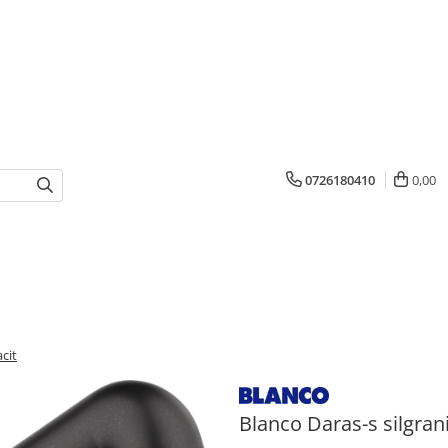
0726180410
0,00
acit
Blanco Daras-s silgrani