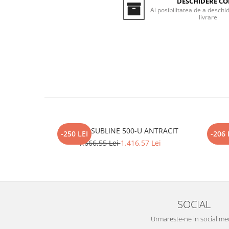
DESCHIDERE CO
Inductie
Ai posibilitatea de a deschid
livrare
Mixte
Plite cu hota integrata
BLANCO SUBLINE 500-U ANTRACIT
BL
-250 LEI
-206 
1.666,55 Lei
1.416,57 Lei
SOCIAL
Urmareste-ne in social me