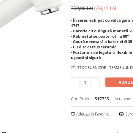
799,00 Lei
679,15 Lei
-
În serie, echipat cu valvă gara
1717
- Baterie cu o singură manetă ½'
- Robinetul se poate roti la 80°
- Gaură necesară a bateriei Ø 3
- Cu disc cartuș ceramic
- Furtunuri de legătură flexibil
ușoară și sigură
STOC FURNIZOR - TERMENUL DE
ADAUG
Cod Produs:
517735
Ai nevoie 
Adauga la Favorite
Cere 