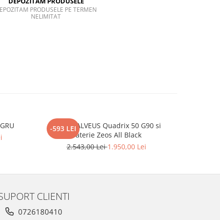
DEPOZITAM PRODUSELE
EPOZITAM PRODUSELE PE TERMEN
NELIMITAT
EGRU
Pachet ALVEUS Quadrix 50 G90 si
BLANCO C
-593 LEI
-363 LEI
baterie Zeos All Black
i
2.543,00 Lei
1.950,00 Lei
2.
SUPORT CLIENTI
0726180410