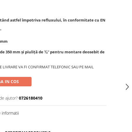
ntând astfel împotriva refluxului, în conformitate cu EN
'
5 mm
e de 350 mm și piuliță de ⅜'' pentru montare deosebit de
 LIVRARE VA FI CONFIRMAT TELEFONIC SAU PE MAIL
A IN COS
de ajutor?
0726180410
informatii