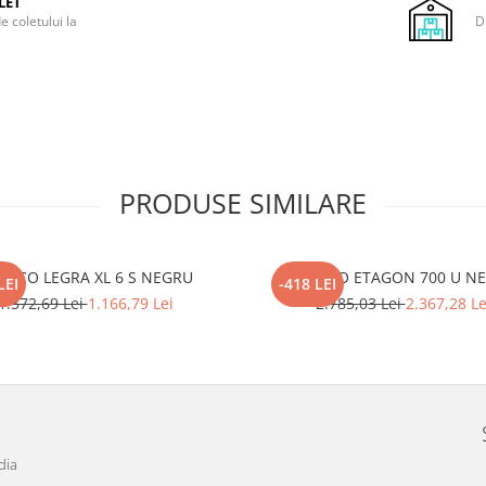
LET
e coletului la
D
PRODUSE SIMILARE
ANCO LEGRA XL 6 S NEGRU
BLANCO ETAGON 700 U N
LEI
-418 LEI
1.372,69 Lei
1.166,79 Lei
2.785,03 Lei
2.367,28 Le
dia