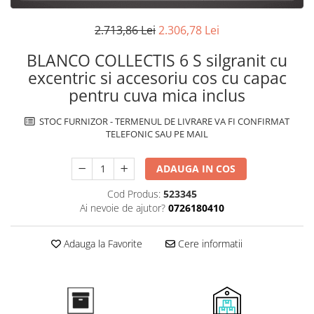
superioara
Cuptoare cu microunde
Pachete chiuvete si baterii
Masini de spalat rufe cu uscator
Hote
2.713,86 Lei
2.306,78 Lei
Masini de spalat rufe slim
Cu montare pe perete
(adancime 40-47 cm)
BLANCO COLLECTIS 6 S silgranit cu
Hote cu montare in blat
Uscatoare de rufe
excentric si accesoriu cos cu capac
Hote cu montare pe colt
Vitrine frigorifice si minibaruri
pentru cuva mica inclus
Hote rustice
Hote tip insula
STOC FURNIZOR - TERMENUL DE LIVRARE VA FI CONFIRMAT
TELEFONIC SAU PE MAIL
Incorporate
Integrate in tavan
ADAUGA IN COS
Masini de spalat vase
Complet incorporabile
Cod Produs:
523345
Ai nevoie de ajutor?
0726180410
Partial incorporabile
Plite
Adauga la Favorite
Cere informatii
Ceramica
Domino( seturi modulare)
Electrice
Gaz