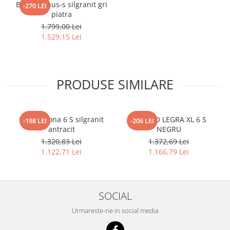
Blanco Linus-s silgranit gri
-270 LEI
piatra
1.799,00 Lei
1.529,15 Lei
PRODUSE SIMILARE
Blanco Sona 6 S silgranit
BLANCO LEGRA XL 6 S
-198 LEI
-206 LEI
antracit
NEGRU
1.320,83 Lei
1.372,69 Lei
1.122,71 Lei
1.166,79 Lei
SOCIAL
Urmareste-ne in social media