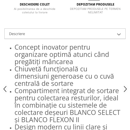
Inductie
DEPOZITAM PRODUSELE
DESCHIDERE COLET
DEPOZITAM PRODUSELE PE TERMEN
Ai posibilitatea de a deschide
Mixte
NELIMITAT
coletului la livrare
Plite cu hota integrata
Descriere
Concept inovator pentru
organizare optimă atunci când
pregătiți mâncarea
Chiuvetă funcțională cu
dimensiuni generoase cu o cuvă
centrală de sortare
Compartiment integrat de sortare
pentru colectarea resturilor, ideal
în combinație cu sistemele de
colectare deșeuri BLANCO SELECT
și BLANCO FLEXON II
Design modern cu linii clare și