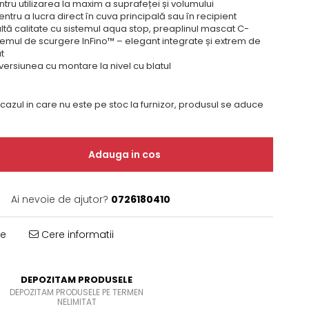
ru utilizarea la maxim a suprafeței și volumului
ntru a lucra direct în cuva principală sau în recipient
tă calitate cu sistemul aqua stop, preaplinul mascat C-
temul de scurgere InFino™ – elegant integrate și extrem de
t
 versiunea cu montare la nivel cu blatul
 cazul in care nu este pe stoc la furnizor, produsul se aduce
Adauga in cos
Ai nevoie de ajutor?
0726180410
te
Cere informatii
DEPOZITAM PRODUSELE
DEPOZITAM PRODUSELE PE TERMEN
NELIMITAT