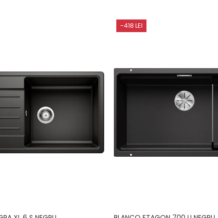
-418 LEI
GRA XL 6 S NEGRU
BLANCO ETAGON 700 U NEGRU