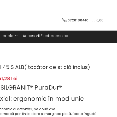
0726180410
0,00
tionale
Accesorii Electrocasnice
 45 S ALB( tocător de sticlă inclus)
1,28 Lei
 SILGRANIT® PuraDur®
Xial: ergonomic în mod unic
onomic al activității, pe două axe
emarcă prin liniile clare și marginea plată, foarte îngustă