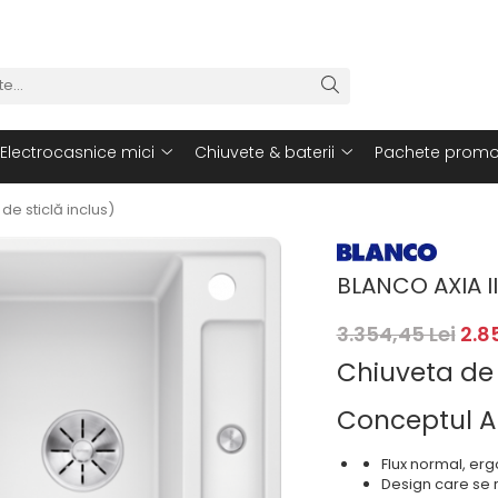
Electrocasnice mici
Chiuvete & baterii
Pachete promo
de sticlă inclus)
BLANCO AXIA III
3.354,45 Lei
2.85
Chiuveta de
Conceptul A
Flux normal, erg
Design care se r