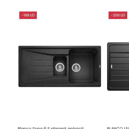
-198 LEI
-206 LEI
Blanco Sona 6 S silgranit antracit
BLANCO LE