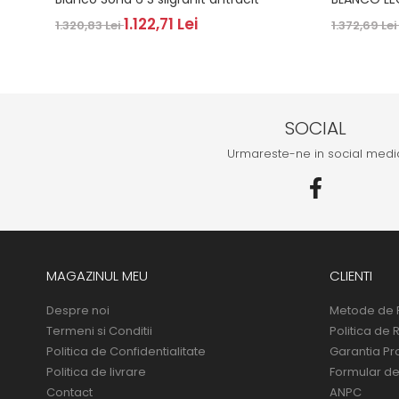
1.122,71 Lei
1.320,83 Lei
1.372,69 Le
SOCIAL
Urmareste-ne in social medi
MAGAZINUL MEU
CLIENTI
Despre noi
Metode de 
Termeni si Conditii
Politica de 
Politica de Confidentialitate
Garantia Pr
Politica de livrare
Formular de
Contact
ANPC