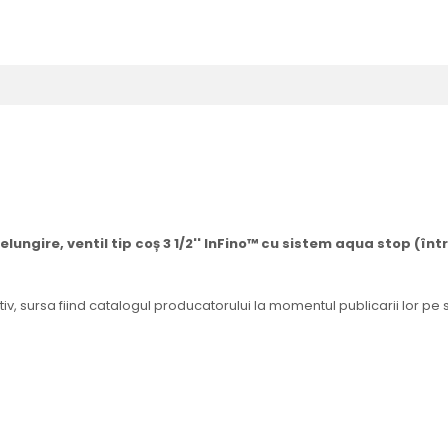
lungire, ventil tip coș 3 1/2'' InFino™ cu sistem aqua stop (înt
tiv, sursa fiind catalogul producatorului la momentul publicarii lor pe 