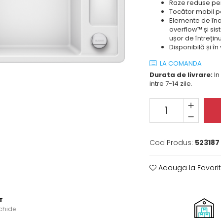
Raze reduse pent
Tocător mobil pe
Elemente de înal
overflow™ și sis
ușor de întreținu
Disponibilă și în
LA COMANDA
Durata de livrare:
In
intre 7-14 zile.
Cod Produs:
523187
Adauga la Favori
T
schide