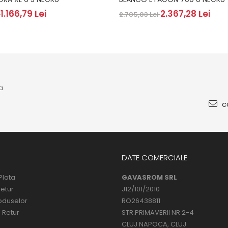
1.166,79 Lei
2.367,28 Lei
i
2.785,03 Lei
a
co
DATE COMERCIALE
Plata
GAVASROM SRL
Retur
J12/101/2010
oduselor
RO26438811
 Retur
STR.PRIMAVERII NR 2-4
CLUJ NAPOCA, CLUJ