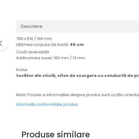
Domino( seturi modulare)
Electrice
Gaz
Descriere
Inductie
Mixte
780 x 510 / 190 mm
Lățimea corpului de bază:
45 cm
Plite cu hota integrata
Cuvă reversibilă
Adâncimea cuvei: 190 mm / 13 mm
Inclus
tocător din sticlă, sifon de scurgere cu conductă de pre
Nota: Pozele si informatiile despre produs sunt cu titlu orienta
Informatii conformitate produs
Produse similare