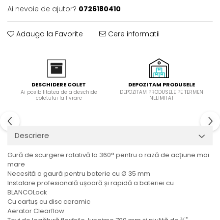
Ai nevoie de ajutor?
0726180410
Domino( seturi modulare)
Electrice
Adauga la Favorite
Cere informatii
Gaz
Inductie
Mixte
Plite cu hota integrata
DEPOZITAM PRODUSELE
DESCHIDERE COLET
DEPOZITAM PRODUSELE PE TERMEN
Ai posibilitatea de a deschide
NELIMITAT
coletului la livrare
Descriere
Gură de scurgere rotativă la 360° pentru o rază de acțiune mai
mare
Necesită o gaură pentru baterie cu Ø 35 mm
Instalare profesională ușoară și rapidă a bateriei cu
BLANCOLock
Cu cartuș cu disc ceramic
Aerator Clearflow