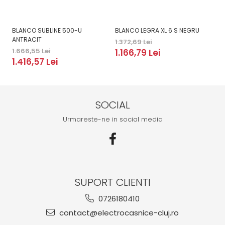
BLANCO SUBLINE 500-U
BLANCO LEGRA XL 6 S NEGRU
B
ANTRACIT
1.372,69 Lei
2.
1.666,55 Lei
1.166,79 Lei
2
1.416,57 Lei
SOCIAL
Urmareste-ne in social media
SUPORT CLIENTI
0726180410
contact@electrocasnice-cluj.ro