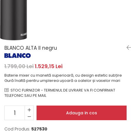
Masini de spalat rufe cu
minibaruri incorporabile
Pachete chiuvete si baterii
incarcare superioara
Cuptoare
Masini de spalat rufe cu uscator
Cuptoare
Masini de spalat rufe slim
Cuptoare cu microunde
(adancime 40-47 cm)
Hote
Uscatoare de rufe
Cu montare pe perete
Vitrine frigorifice si minibaruri
BLANCO ALTA II negru
Hote cu montare in blat
Hote cu montare pe colt
Hote rustice
1.799,00 Lei
1.529,15 Lei
Hote tip insula
Baterie mixer cu manetă superioară, cu design estetic subțire
Incorporate
Gură înaltă pentru umplerea ușoară a oalelor și vaselor mari
Integrate in tavan
STOC FURNIZOR - TERMENUL DE LIVRARE VA FI CONFIRMAT
Masini de spalat vase
TELEFONIC SAU PE MAIL
Complet incorporabile
Partial incorporabile
Adauga in cos
Plite
Ceramica
Cod Produs:
527530