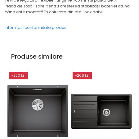
Țevi de legătură flexibile, lungime 700 mm și piuliță de ⅜''
Placă de stabilizare pentru creșterea stabilității bateriei atunci
când este montată în chiuvete din oțel inoxidabil
Informatii conformitate produs
Produse similare
-250 LEI
-206 LEI