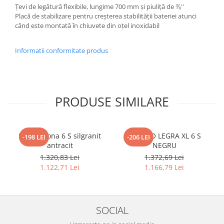
Țevi de legătură flexibile, lungime 700 mm și piuliță de ⅜''
Placă de stabilizare pentru creșterea stabilității bateriei atunci
când este montată în chiuvete din oțel inoxidabil
Informatii conformitate produs
PRODUSE SIMILARE
Blanco Sona 6 S silgranit
BLANCO LEGRA XL 6 S
-198 LEI
-206 LEI
antracit
NEGRU
1.320,83 Lei
1.372,69 Lei
1.122,71 Lei
1.166,79 Lei
SOCIAL