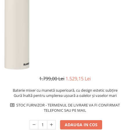
superioara
Cuptoare cu microunde
Pachete chiuvete si baterii
Masini de spalat rufe cu uscator
Hote
Masini de spalat rufe slim
Cu montare pe perete
(adancime 40-47 cm)
Hote cu montare in blat
Uscatoare de rufe
Hote cu montare pe colt
Vitrine frigorifice si minibaruri
Hote rustice
Hote tip insula
Incorporate
Integrate in tavan
Masini de spalat vase
1.799,00 Lei
1.529,15 Lei
Complet incorporabile
Partial incorporabile
Baterie mixer cu manetă superioară, cu design estetic subțire
Plite
Gură înaltă pentru umplerea ușoară a oalelor și vaselor mari
Ceramica
STOC FURNIZOR - TERMENUL DE LIVRARE VA FI CONFIRMAT
TELEFONIC SAU PE MAIL
Domino( seturi modulare)
Electrice
ADAUGA IN COS
Gaz