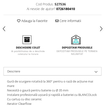
Inductie
Cod Produs:
527536
Ai nevoie de ajutor?
0726180410
Mixte
Plite cu hota integrata
Adauga la Favorite
Cere informatii
DEPOZITAM PRODUSELE
DESCHIDERE COLET
DEPOZITAM PRODUSELE PE TERMEN
Ai posibilitatea de a deschide
NELIMITAT
coletului la livrare
Descriere
Gură de scurgere rotativă la 360° pentru o rază de acțiune mai
mare
Necesită o gaură pentru baterie cu Ø 35 mm
Instalare profesională ușoară și rapidă a bateriei cu BLANCOLock
Cu cartuș cu disc ceramic
Aerator Clearflow