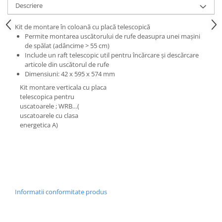
Descriere
Inductie
Mixte
Kit de montare în coloană cu placă telescopică
Plite cu hota integrata
Permite montarea uscătorului de rufe deasupra unei mașini
de spălat (adâncime > 55 cm)
Include un raft telescopic util pentru încărcare și descărcare
articole din uscătorul de rufe
Dimensiuni: 42 x 595 x 574 mm
Kit montare verticala cu placa
telescopica pentru
uscatoarele ; WRB…(
uscatoarele cu clasa
energetica A)
Informatii conformitate produs