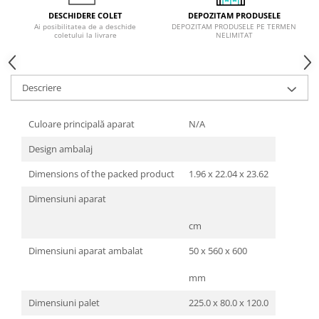
Inductie
DEPOZITAM PRODUSELE
DESCHIDERE COLET
DEPOZITAM PRODUSELE PE TERMEN
Ai posibilitatea de a deschide
Mixte
NELIMITAT
coletului la livrare
Plite cu hota integrata
Descriere
Culoare principală aparat
N/A
Design ambalaj
Dimensions of the packed product
1.96 x 22.04 x 23.62
Dimensiuni aparat
cm
Dimensiuni aparat ambalat
50 x 560 x 600
mm
Dimensiuni palet
225.0 x 80.0 x 120.0