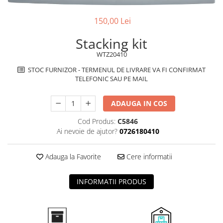
superioara
Cuptoare cu microunde
Pachete chiuvete si baterii
Masini de spalat rufe cu uscator
Hote
150,00 Lei
Masini de spalat rufe slim
Cu montare pe perete
(adancime 40-47 cm)
Stacking kit
Hote cu montare in blat
Uscatoare de rufe
WTZ20410
Hote cu montare pe colt
Vitrine frigorifice si minibaruri
STOC FURNIZOR - TERMENUL DE LIVRARE VA FI CONFIRMAT
Hote rustice
TELEFONIC SAU PE MAIL
Hote tip insula
Incorporate
ADAUGA IN COS
Integrate in tavan
Cod Produs:
C5846
Masini de spalat vase
Ai nevoie de ajutor?
0726180410
Complet incorporabile
Partial incorporabile
Adauga la Favorite
Cere informatii
Plite
Ceramica
INFORMATII PRODUS
Domino( seturi modulare)
Electrice
Gaz