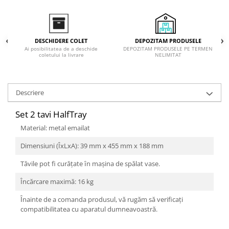
Inductie
Mixte
Plite cu hota integrata
DEPOZITAM PRODUSELE
DESCHIDERE COLET
DEPOZITAM PRODUSELE PE TERMEN
Ai posibilitatea de a deschide
NELIMITAT
coletului la livrare
Descriere
Set 2 tavi HalfTray
Material: metal emailat
Dimensiuni (ÎxLxA): 39 mm x 455 mm x 188 mm
Tăvile pot fi curățate ȋn mașina de spălat vase.
Încărcare maximă: 16 kg
Ȋnainte de a comanda produsul, vă rugăm să verificați
compatibilitatea cu aparatul dumneavoastră.