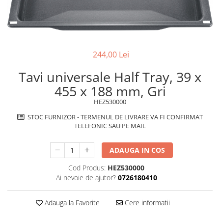
superioara
Cuptoare cu microunde
Pachete chiuvete si baterii
Masini de spalat rufe cu uscator
Hote
Masini de spalat rufe slim
Cu montare pe perete
(adancime 40-47 cm)
Hote cu montare in blat
Uscatoare de rufe
244,00 Lei
Hote cu montare pe colt
Vitrine frigorifice si minibaruri
Hote rustice
Tavi universale Half Tray, 39 x
Hote tip insula
455 x 188 mm, Gri
Incorporate
HEZ530000
Integrate in tavan
STOC FURNIZOR - TERMENUL DE LIVRARE VA FI CONFIRMAT
Masini de spalat vase
TELEFONIC SAU PE MAIL
Complet incorporabile
Partial incorporabile
ADAUGA IN COS
Plite
Cod Produs:
HEZ530000
Ceramica
Ai nevoie de ajutor?
0726180410
Domino( seturi modulare)
Electrice
Adauga la Favorite
Cere informatii
Gaz