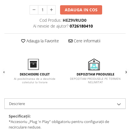
Inductie
ADAUGA IN COS
Mixte
Plite cu hota integrata
Cod Produs:
HEZ9VRUD0
Ai nevoie de ajutor?
0726180410
Adauga la Favorite
Cere informatii
DEPOZITAM PRODUSELE
DESCHIDERE COLET
DEPOZITAM PRODUSELE PE TERMEN
Ai posibilitatea de a deschide
NELIMITAT
coletului la livrare
Descriere
Specificații:
*Accesoriu „Plug 'n Play” obligatoriu pentru configurații de
recirculare neduse.