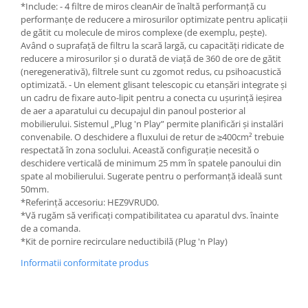
*Include: - 4 filtre de miros cleanAir de înaltă performanță cu
performanțe de reducere a mirosurilor optimizate pentru aplicații
de gătit cu molecule de miros complexe (de exemplu, pește).
Având o suprafață de filtru la scară largă, cu capacități ridicate de
reducere a mirosurilor și o durată de viață de 360 ​​de ore de gătit
(neregenerativă), filtrele sunt cu zgomot redus, cu psihoacustică
optimizată. - Un element glisant telescopic cu etanșări integrate și
un cadru de fixare auto-lipit pentru a conecta cu ușurință ieșirea
de aer a aparatului cu decupajul din panoul posterior al
mobilierului. Sistemul „Plug 'n Play” permite planificări și instalări
convenabile. O deschidere a fluxului de retur de ≥400cm² trebuie
respectată în zona soclului. Această configurație necesită o
deschidere verticală de minimum 25 mm în spatele panoului din
spate al mobilierului. Sugerate pentru o performanță ideală sunt
50mm.
*Referință accesoriu: HEZ9VRUD0.
*Vă rugăm să verificați compatibilitatea cu aparatul dvs. înainte
de a comanda.
*Kit de pornire recirculare neductibilă (Plug 'n Play)
Informatii conformitate produs