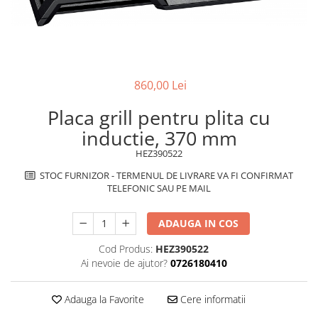
superioara
Cuptoare cu microunde
Pachete chiuvete si baterii
Masini de spalat rufe cu uscator
Hote
Masini de spalat rufe slim
Cu montare pe perete
(adancime 40-47 cm)
Hote cu montare in blat
Uscatoare de rufe
Hote cu montare pe colt
860,00 Lei
Vitrine frigorifice si minibaruri
Hote rustice
Placa grill pentru plita cu
Hote tip insula
inductie, 370 mm
Incorporate
HEZ390522
Integrate in tavan
Masini de spalat vase
STOC FURNIZOR - TERMENUL DE LIVRARE VA FI CONFIRMAT
TELEFONIC SAU PE MAIL
Complet incorporabile
Partial incorporabile
ADAUGA IN COS
Plite
Cod Produs:
HEZ390522
Ceramica
Ai nevoie de ajutor?
0726180410
Domino( seturi modulare)
Electrice
Adauga la Favorite
Cere informatii
Gaz