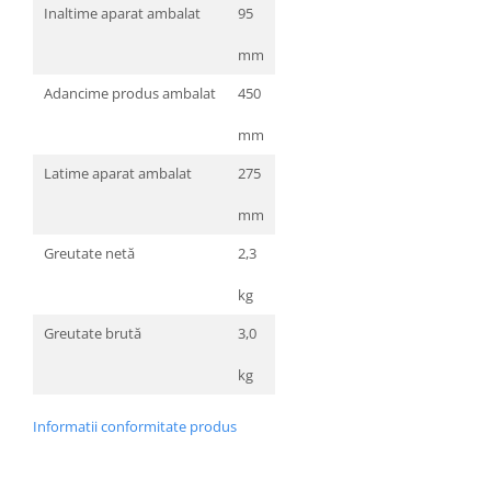
Inaltime aparat ambalat
95
mm
Adancime produs ambalat
450
mm
Latime aparat ambalat
275
mm
Greutate netă
2,3
kg
Greutate brută
3,0
kg
Informatii conformitate produs