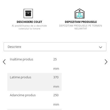
Inductie
Mixte
Plite cu hota integrata
DEPOZITAM PRODUSELE
DESCHIDERE COLET
DEPOZITAM PRODUSELE PE TERMEN
Ai posibilitatea de a deschide
NELIMITAT
coletului la livrare
Descriere
Inaltime produs
25
mm
Latime produs
370
mm
Adancime produs
250
mm