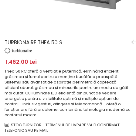
Masini de spalat rufe cu
minibaruri incorporabile
Pachete chiuvete si baterii
incarcare superioara
Cuptoare
Masini de spalat rufe cu uscator
Cuptoare
Masini de spalat rufe slim
Cuptoare cu microunde
(adancime 40-47 cm)
Hote
Uscatoare de rufe
TURBIONAIRE THEA 50 S
Cu montare pe perete
Vitrine frigorifice si minibaruri
Hote cu montare in blat
Hote cu montare pe colt
1.462,00 Lei
Hote rustice
Thea 50 RC oferă o ventilație puternică, eliminând eficient
Hote tip insula
grăsimea și fumul pentru a menține bucătăria proaspătă.
Sistemul său avansat de aspirație perimetrală captează
Incorporate
eficient aburul, grăsimea și mirosurile pentru un mediu de gătit
Integrate in tavan
mai curat. Cu iluminare LED eficientă din punct de vedere
energetic pentru o vizibilitate optimă și multiple opțiuni de
Masini de spalat vase
control - inclusiv gesturi, atingere și telecomandă - oferă o
Complet incorporabile
funcționare fără probleme, combinând tehnologia modernă cu
confortul maxim.
Partial incorporabile
Plite
STOC FURNIZOR - TERMENUL DE LIVRARE VA FI CONFIRMAT
TELEFONIC SAU PE MAIL
Ceramica