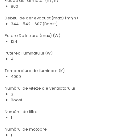
Flux de aer al motor (m³/h)
800
Debitul de aer evacuat (max) (m³/h)
344 - 542 - 607 (Boost)
Putere De Intrare (max) (W)
124
Puterea iluminatului (W)
4
Temperatura de iluminare (K)
4000
Numărul de viteze ale ventilatorului
3
Boost
Numărul de filtre
1
Numărul de motoare
1