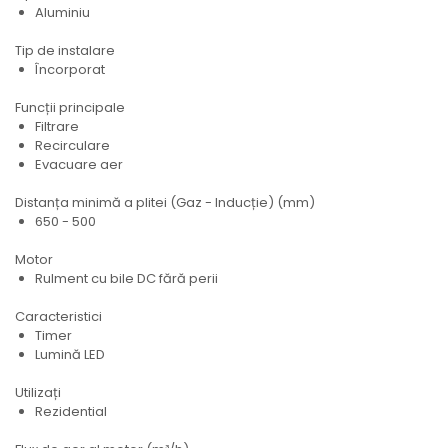
Aluminiu
Tip de instalare
Încorporat
Funcții principale
Filtrare
Recirculare
Evacuare aer
Distanța minimă a plitei (Gaz - Inducție) (mm)
650 - 500
Motor
Rulment cu bile DC fără perii
Caracteristici
Timer
Lumină LED
Utilizați
Rezidential