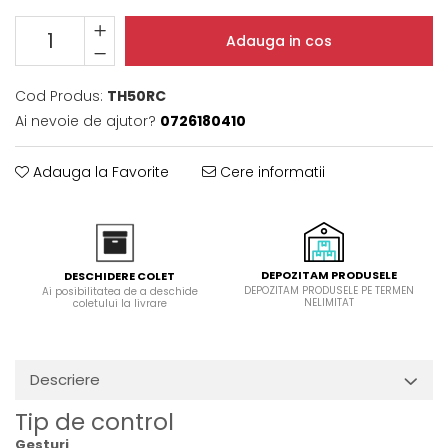
Domino( seturi modulare)
Adauga in cos
Electrice
Gaz
Cod Produs:
TH50RC
Inductie
Ai nevoie de ajutor?
0726180410
Mixte
Plite cu hota integrata
Adauga la Favorite
Cere informatii
DEPOZITAM PRODUSELE
DESCHIDERE COLET
DEPOZITAM PRODUSELE PE TERMEN
Ai posibilitatea de a deschide
NELIMITAT
coletului la livrare
Descriere
Tip de control
Gesturi