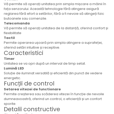
Vă permite să operați unitatea prin simpla mișcare a mâinii în
fața senzorului. Această tehnologie fără atingere asigură
reglarea fără efort a setărilor, fără a fi nevoie să atingeți fizic
butoanele sau comenzile.
Telecomanda
Vă permite să operați unitatea de la distanță, oferind confort și
flexibilitate
Tactil
Permite operarea ușoară prin simpla atingere a suprafeței,
oferind setări intuitive și receptive.
Caracteristici
Timer
Unitatea se va opri după un interval de timp setat.
Lumină LED
Soluție de iluminat versatilă și eficientă din punct de vedere
energetic.
Funcții de control
Setarea vitezei de functionare
Permite creșterea sau scăderea vitezei în funcție de nevoile
dumneavoastră, oferind un control, o eficiență și un confort
sporite.
Detalii constructive