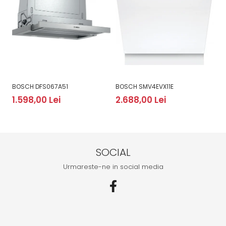
BOSCH DFS067A51
BOSCH SMV4EVX11E
B
1.598,00 Lei
2.688,00 Lei
2
SOCIAL
Urmareste-ne in social media