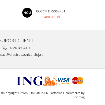
BOSCH DFS067K51
BOSC
NOU
NOU
2.480,00 Lei
SUPORT CLIENTI
0726180410
tact@electrocasnice-cluj.ro
©Copyright GAVASROM SRL 2026
Platforma E-commerce by
Gomag