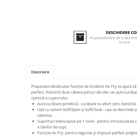
Inductie
Mixte
Plite cu hota integrata
DESCHIDERE CO
Ai posibilitatea de a deschid
livrare
Descriere
Preparate sănătoase: funcția de încălzire Air Fry te ajută s
perfect, folosind doar câteva picturi de ulei. Iar autocurăța
optimă a cuptorului.
Autocurățare pirolitică - curățare cu efort zero datorit
Ușă cu sistem SoftOpen și SoftClose - ușa se deschide și
silentios
Suporturi telescopice pe 1 nivel - pentru introducerea ș
a tăvilor de copt
Funcție Air Fry: pentru legume și chipsuri perfect prăjite