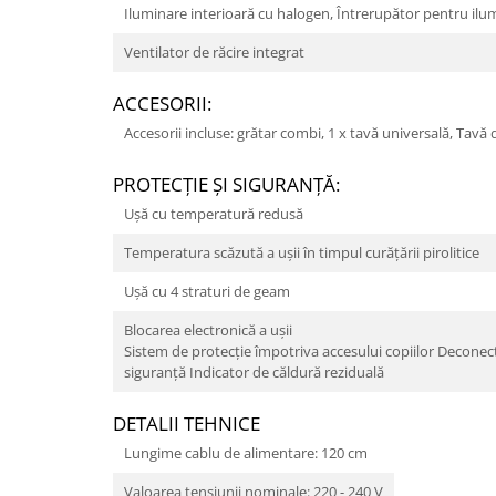
Iluminare interioară cu halogen, Întrerupător pentru ilu
Ventilator de răcire integrat
ACCESORII:
Accesorii incluse: grătar combi, 1 x tavă universală, Tavă 
PROTECŢIE ŞI SIGURANŢĂ:
Uşă cu temperatură redusă
Temperatura scăzută a ușii în timpul curățării pirolitice
Uşă cu 4 straturi de geam
Blocarea electronică a uşii
Sistem de protecţie împotriva accesului copiilor Decone
siguranţă Indicator de căldură reziduală
DETALII TEHNICE
Lungime cablu de alimentare: 120 cm
Valoarea tensiunii nominale: 220 - 240 V