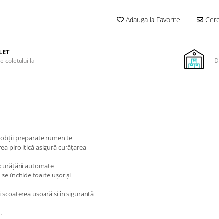
Adauga la Favorite
Cere 
LET
e coletului la
D
ă obții preparate rumenite
rea pirolitică asigură curățarea
ă curățării automate
 se ȋnchide foarte ușor și
i scoaterea ușoară și în siguranță
.