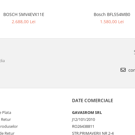
BOSCH SMV4EVX11E
Bosch BFL554MB0
2.688,00 Lei
1.580,00 Lei
dia
con
DATE COMERCIALE
 Plata
GAVASROM SRL
e Retur
J12/101/2010
Produselor
RO26438811
de Retur
STR.PRIMAVERII NR 2-4