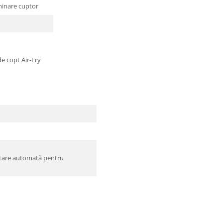
minare cuptor
de copt Air-Fry
ctare automată pentru