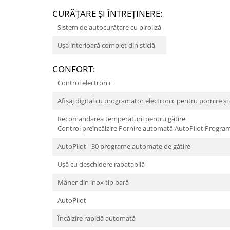
CURĂŢARE ŞI ÎNTREŢINERE:
Sistem de autocurăţare cu piroliză
Uşa interioară complet din sticlă
CONFORT:
Control electronic
Afişaj digital cu programator electronic pentru pornire ş
Recomandarea temperaturii pentru gătire
Control preîncălzire Pornire automată AutoPilot Progra
AutoPilot - 30 programe automate de gătire
Uşă cu deschidere rabatabilă
Mâner din inox tip bară
AutoPilot
Încălzire rapidă automată