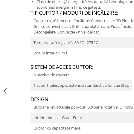
Clasa de eficiență energetică A+: datorită tehnologiei î
economisi energie în timp ce gătești.
TIP CUPTOR / MODURI DE ÎNCĂLZIRE:
Cuptor cu 10 funcții de ȋncălzire: Convecţie aer 3D Plus, În
Grill cu convecţie aer, Grill - suprafaţă mare, Pizza, Încălzi
Decongelare, Convecție - nivel delicat
Temperatură reglabilă: 30 °C - 275 °C
Volum interior: 71 l
SISTEM DE ACCES CUPTOR:
5 niveluri de coacere
1 suport telescopic, extensie standard, cu funcţie Stop
DESIGN:
Butoane retractabile pop-out, Butoane rotative, Cilindru
Interior emailat GranitEmail
Cuptor cu capacitate mare