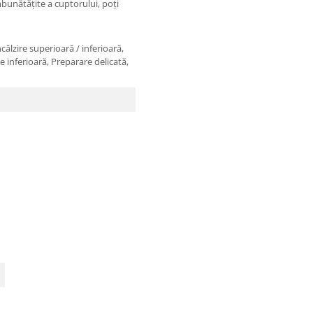
mbunătățite a cuptorului, poți
călzire superioară / inferioară,
re inferioară, Preparare delicată,