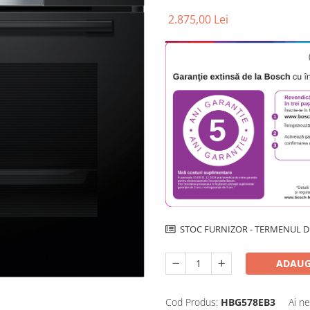
2.875,00 Lei
STOC FURNIZOR - TERMENUL DE
ADAUG
Cod Produs:
HBG578EB3
Ai ne