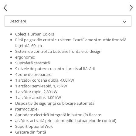
Descriere
Colecţia Urban Colors
Plită pe gaz din cristal cu sistem ExactFlame şi muchie frontală
faţetată, 60 cm
Sistem de control cu butoane frontale cu design
ergonomic
Suprafață ceramică
9 nivele de putere cu control precis al flăcării
4 zone de preparare:
1 arzător coroană dublă, 4,00 kW
1 arzător semi-rapid, 1,75 kW
1 arzător rapid, 2,80 kW
1 arzător auxiliar, 1,00 kW
Dispozitiv de siguranță cu blocare automată
(termocuple)
Aprindere electrică integrată în buton (în fiecare
arzător, activată prin intermediul butoanelor de control)
Suport opțional Wok
Grătare din fontă