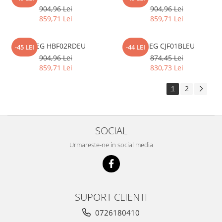
904,96 Lei
904,96 Lei
859,71 Lei
859,71 Lei
SMEG HBF02RDEU
SMEG CJF01BLEU
-45 LEI
-44 LEI
904,96 Lei
874,45 Lei
859,71 Lei
830,73 Lei
1
2
SOCIAL
Urmareste-ne in social media
SUPORT CLIENTI
0726180410