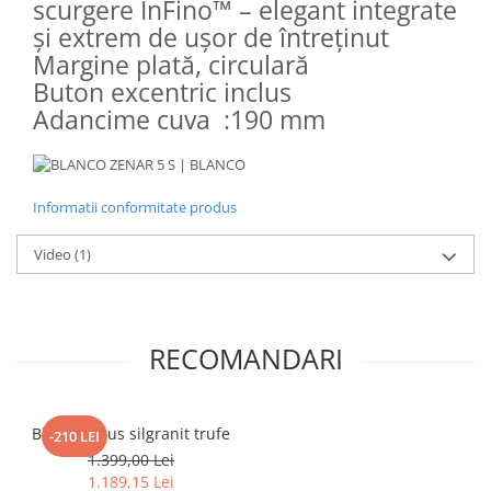
scurgere InFino™ – elegant integrate
și extrem de ușor de întreținut
Margine plată, circulară
Buton excentric inclus
Adancime cuva :190 mm
Informatii conformitate produs
Video
(1)
RECOMANDARI
Blanco Linus silgranit trufe
-210 LEI
1.399,00 Lei
1.189,15 Lei