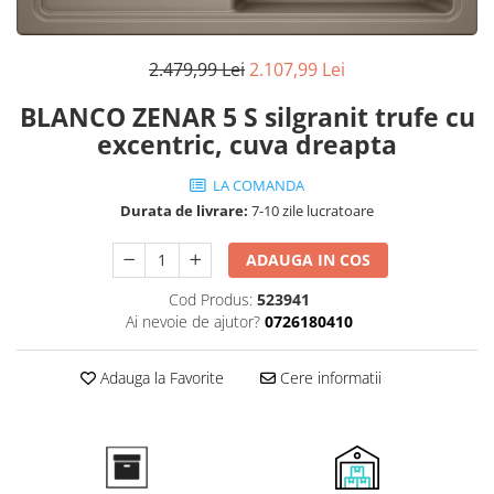
superioara
Cuptoare cu microunde
Pachete chiuvete si baterii
Masini de spalat rufe cu uscator
Hote
Masini de spalat rufe slim
2.479,99 Lei
2.107,99 Lei
Cu montare pe perete
(adancime 40-47 cm)
Hote cu montare in blat
Uscatoare de rufe
BLANCO ZENAR 5 S silgranit trufe cu
Hote cu montare pe colt
Vitrine frigorifice si minibaruri
excentric, cuva dreapta
Hote rustice
Hote tip insula
LA COMANDA
Durata de livrare:
7-10 zile lucratoare
Incorporate
Integrate in tavan
ADAUGA IN COS
Masini de spalat vase
Cod Produs:
523941
Complet incorporabile
Ai nevoie de ajutor?
0726180410
Partial incorporabile
Plite
Adauga la Favorite
Cere informatii
Ceramica
Domino( seturi modulare)
Electrice
Gaz