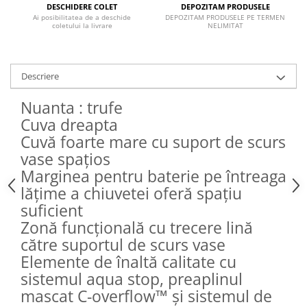
DEPOZITAM PRODUSELE
DESCHIDERE COLET
Inductie
DEPOZITAM PRODUSELE PE TERMEN
Ai posibilitatea de a deschide
NELIMITAT
coletului la livrare
Mixte
Plite cu hota integrata
Descriere
Nuanta : trufe
Cuva dreapta
Cuvă foarte mare cu suport de scurs
vase spațios
Marginea pentru baterie pe întreaga
lățime a chiuvetei oferă spațiu
suficient
Zonă funcțională cu trecere lină
către suportul de scurs vase
Elemente de înaltă calitate cu
sistemul aqua stop, preaplinul
mascat C-overflow™ și sistemul de