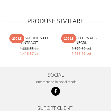
PRODUSE SIMILARE
BLANCO SUBLINE 500-U
BLANCO LEGRA XL 6 S
-250 LEI
-206 LEI
ANTRACIT
NEGRU
1.666,55 Lei
1.372,69 Lei
1.416,57 Lei
1.166,79 Lei
SOCIAL
Urmareste-ne in social media
SUPORT CLIENTI