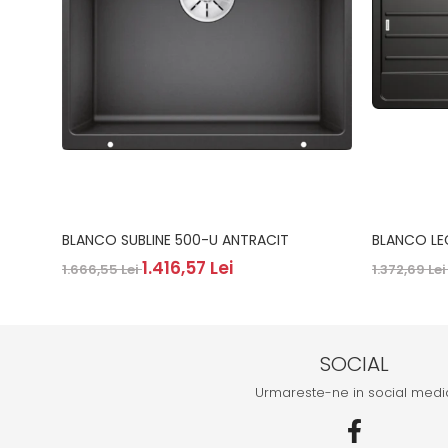
BLANCO SUBLINE 500-U ANTRACIT
BLANCO LE
1.416,57 Lei
1.666,55 Lei
1.372,69 Le
SOCIAL
Urmareste-ne in social medi