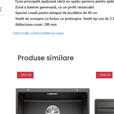
Cuva principală spațioasă oferă un spațiu generos pentru spăl
Domino( seturi modulare)
Zonă a bateriei generoasă, cu un profil remarcabil
Electrice
Special creată pentru dulapul de bucătărie de 45 cm
Gaz
Ventil de scurgere cu furtun cu prelungire, Ventil tip coș de 3 1
Inductie
Adâncimea cuvei: 190 mm
Mixte
Informatii conformitate produs
Plite cu hota integrata
Produse similare
-250 LEI
-206 LEI