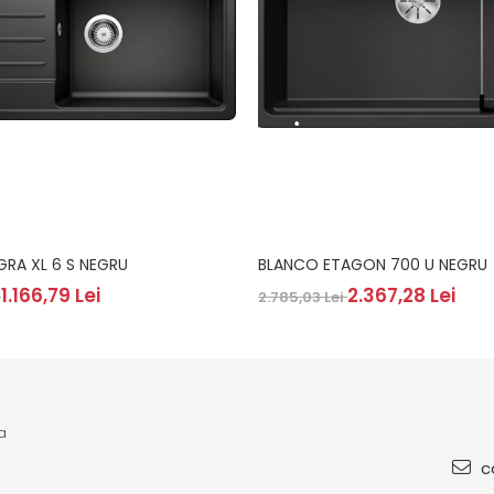
GRA XL 6 S NEGRU
BLANCO ETAGON 700 U NEGRU
1.166,79 Lei
2.367,28 Lei
i
2.785,03 Lei
a
co