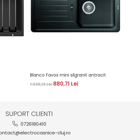
Blanco Favos mini silgranit antracit
Blanco
880,71 Lei
1.036,13 Lei
1.036,
SUPORT CLIENTI
0726180410
ntact@electrocasnice-cluj.ro