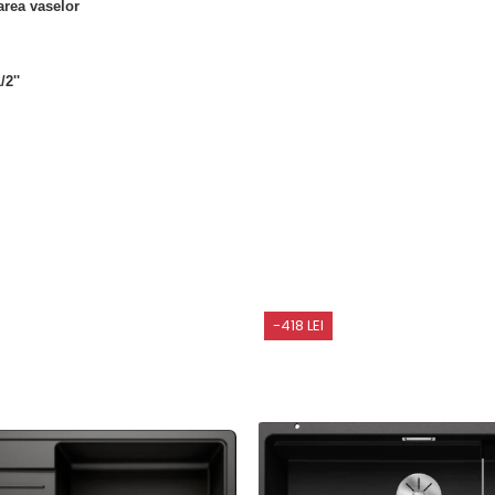
area vaselor
/2''
-418 LEI