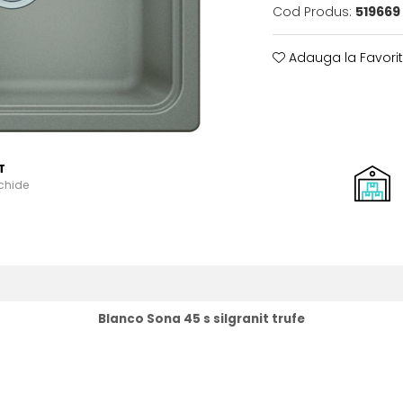
Cod Produs:
519669
Adauga la Favori
T
schide
Blanco Sona 45 s silgranit trufe