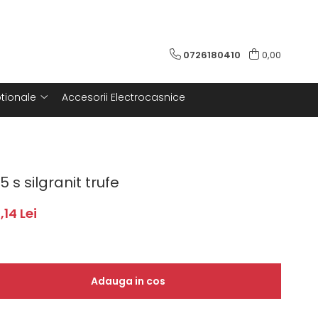
0726180410
0,00
tionale
Accesorii Electrocasnice
 s silgranit trufe
,14 Lei
Adauga in cos