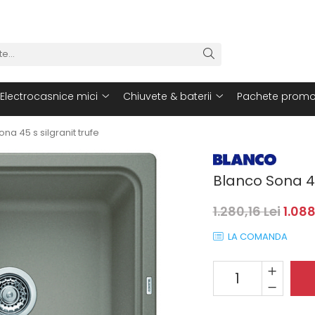
Electrocasnice mici
Chiuvete & baterii
Pachete promo
na 45 s silgranit trufe
Blanco Sona 45
1.280,16 Lei
1.088
LA COMANDA