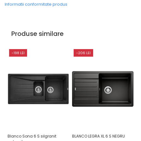
Informatii conformitate produs
Produse similare
-198 LEI
-206 LEI
Blanco Sona 6 S silgranit
BLANCO LEGRA XL 6 S NEGRU
B