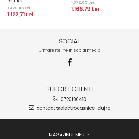
antracit
1.372,69 Lei
2.
1.320,83 Lei
1.166,79 Lei
2
1.122,71 Lei
SOCIAL
Urmareste-ne in social media
SUPORT CLIENTI
0726180410
contact@electrocasnice-cluj.ro
MAGAZINUL MEU