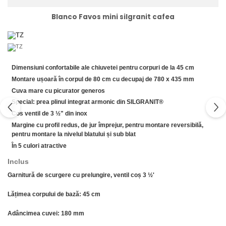
Domino( seturi modulare)
Blanco Favos mini silgranit cafea
Electrice
Gaz
Inductie
Mixte
Dimensiuni confortabile ale chiuvetei pentru corpuri de la 45 cm
Plite cu hota integrata
Montare ușoară în corpul de 80 cm cu decupaj de 780 x 435 mm
Cuva mare cu picurator generos
Special: prea plinul integrat armonic din SILGRANIT®
Cos ventil de 3 ½" din inox
Margine cu profil redus, de jur împrejur, pentru montare reversibilă,
pentru montare la nivelul blatului și sub blat
În 5 culori atractive
Inclus
Garnitură de scurgere cu prelungire, ventil coș 3 ½'
Lățimea corpului de bază:
45 cm
Adâncimea cuvei: 180 mm