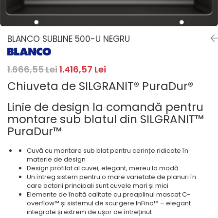
Masini de spalat rufe cu
minibaruri incorporabile
Pachete chiuvete si baterii
incarcare superioara
Cuptoare
Masini de spalat rufe cu uscator
Cuptoare
Masini de spalat rufe slim
BLANCO SUBLINE 500-U NEGRU
Cuptoare cu microunde
(adancime 40-47 cm)
Hote
Uscatoare de rufe
1.666,55 Lei
1.416,57 Lei
Cu montare pe perete
Vitrine frigorifice si minibaruri
Hote cu montare in blat
Chiuveta de SILGRANIT® PuraDur®
Hote cu montare pe colt
Linie de design la comandă pentru
Hote rustice
montare sub blatul din SILGRANIT™
Hote tip insula
PuraDur™
Incorporate
Integrate in tavan
Cuvă cu montare sub blat pentru cerințe ridicate în
Masini de spalat vase
materie de design
Design profilat al cuvei, elegant, mereu la modă
Complet incorporabile
Un întreg sistem pentru o mare varietate de planuri în
care actorii principali sunt cuvele mari și mici
Partial incorporabile
Elemente de înaltă calitate cu preaplinul mascat C-
Plite
overflow™ și sistemul de scurgere InFino™ – elegant
integrate și extrem de ușor de întreținut
Ceramica