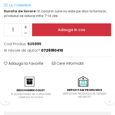
Domino( seturi modulare)
LA COMANDA
Durata de livrare:
In cazul in care nu este pe stoc la furnizor,
Electrice
produsul se aduce intre 7-14 zile.
Gaz
Inductie
Adauga in cos
Mixte
Plite cu hota integrata
Cod Produs:
525995
Ai nevoie de ajutor?
0726180410
Adauga la Favorite
Cere informatii
DEPOZITAM PRODUSELE
DESCHIDERE COLET
DEPOZITAM PRODUSELE PE TERMEN
Ai posibilitatea de a deschide
NELIMITAT
coletului la livrare