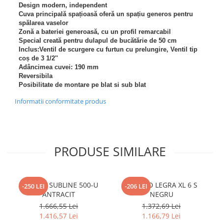
Design modern, independent
Inductie
Cuva principală spațioasă oferă un spațiu generos pentru
Mixte
spălarea vaselor
Zonă a bateriei generoasă, cu un profil remarcabil
Plite cu hota integrata
Special creată pentru dulapul de bucătărie de 50 cm
Inclus:Ventil de scurgere cu furtun cu prelungire, Ventil tip
coș de 3 1/2''
Adâncimea cuvei: 190 mm
Reversibila
Posibilitate de montare pe blat si sub blat
Informatii conformitate produs
PRODUSE SIMILARE
BLANCO SUBLINE 500-U
BLANCO LEGRA XL 6 S
-250 LEI
-206 LEI
ANTRACIT
NEGRU
1.666,55 Lei
1.372,69 Lei
1.416,57 Lei
1.166,79 Lei