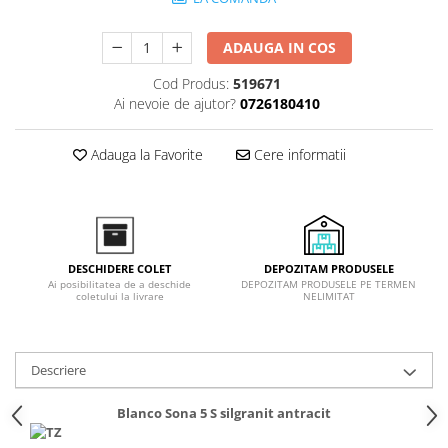
superioara
Cuptoare cu microunde
Pachete chiuvete si baterii
Masini de spalat rufe cu uscator
Hote
ADAUGA IN COS
Masini de spalat rufe slim
Cu montare pe perete
(adancime 40-47 cm)
Cod Produs:
519671
Hote cu montare in blat
Uscatoare de rufe
Ai nevoie de ajutor?
0726180410
Hote cu montare pe colt
Vitrine frigorifice si minibaruri
Hote rustice
Adauga la Favorite
Cere informatii
Hote tip insula
Incorporate
Integrate in tavan
Masini de spalat vase
DEPOZITAM PRODUSELE
DESCHIDERE COLET
Complet incorporabile
DEPOZITAM PRODUSELE PE TERMEN
Ai posibilitatea de a deschide
NELIMITAT
coletului la livrare
Partial incorporabile
Plite
Ceramica
Descriere
Domino( seturi modulare)
Electrice
Blanco Sona 5 S silgranit antracit
Gaz