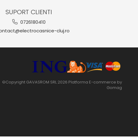
SUPORT CLIENTI
0726180410
ntact@electrocasnice-cluj.ro
©Copyright GAVASROM SRL 2026
Platforma E-commerce by
Gomag