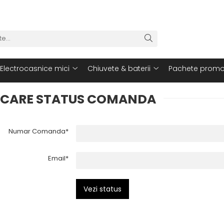
Electrocasnice mici
Chiuvete & baterii
Pachete promo
ICARE STATUS COMANDA
Numar Comanda*
Email*
Vezi status