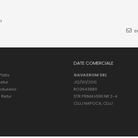
a
co
DATE COMERCIALE
Plata
GAVASROM SRL
Retur
J12/101/2010
oduselor
RO26438811
 Retur
STR.PRIMAVERII NR 2-4
CLUJ NAPOCA, CLUJ