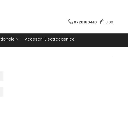
0726180410
0,00
tionale
Accesorii Electrocasnice