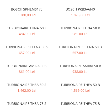
superioara
Cuptoare cu microunde
Pachete chiuvete si baterii
Masini de spalat rufe cu uscator
Hote
BOSCH SPI4EMS17E
BOSCH PRB3A6I40
Masini de spalat rufe slim
3.280,00 Lei
1.875,00 Lei
Cu montare pe perete
(adancime 40-47 cm)
Hote cu montare in blat
Uscatoare de rufe
Hote cu montare pe colt
TURBIONAIRE LUNA 50 S
TURBIONAIRE LUNA 50 B
Vitrine frigorifice si minibaruri
Hote rustice
484,00 Lei
581,00 Lei
Hote tip insula
Incorporate
TURBIONAIRE SELENA 50 S
TURBIONAIRE SELENA 50 B
Integrate in tavan
657,00 Lei
657,00 Lei
Masini de spalat vase
TURBIONAIRE AMIRA 50 S
TURBIONAIRE AMIRA 50 B
Complet incorporabile
861,00 Lei
938,00 Lei
Partial incorporabile
Plite
TURBIONAIRE THEA 50 S
TURBIONAIRE THEA 50 B
Ceramica
1.462,00 Lei
1.569,00 Lei
Domino( seturi modulare)
Electrice
TURBIONAIRE THEA 75 S
TURBIONAIRE THEA 75 B
Gaz