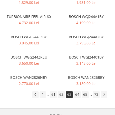
1.829,00 Lei
1.931,00 Lei
Inductie
Mixte
TURBIONAIRE FEEL AIR 60
BOSCH WGJ244A1BY
Plite cu hota integrata
4.732,00 Lei
4.199,00 Lei
BOSCH WGG244F3BY
BOSCH WGJ244A2BY
3.845,00 Lei
3.795,00 Lei
BOSCH WGG244ZREU
BOSCH WGJ24401BY
3.650,00 Lei
3.145,00 Lei
BOSCH WAN2826NBY
BOSCH WAN2826BBY
2.770,00 Lei
3.180,00 Lei
1
61
62
63
64
65
73
...
...