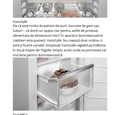
VarioSafe
Fie că este vorba de pahare de iaurt, borcane de gem sau
tuburi – vă doriţi un spaţiu clar pentru astfel de produse
alimentare de dimensiuni mici? În aparatul dumneavoastră
Liebherr este prezent: VarioSafe. Nu creează doar ordine, ci
este şi foarte variabil. Amplasaţi VarioSafe reglabil pe înălţime
în două trepte din frigider simplu acolo unde se potriveşte cel
mai bine pentru dumneavoastră.
SpaceBox