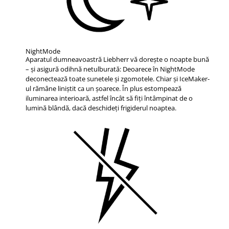
NightMode
Aparatul dumneavoastră Liebherr vă doreşte o noapte bună
– şi asigură odihnă netulburată: Deoarece în NightMode
deconectează toate sunetele şi zgomotele. Chiar şi IceMaker-
ul rămâne liniştit ca un şoarece. În plus estompează
iluminarea interioară, astfel încât să fiţi întâmpinat de o
lumină blândă, dacă deschideţi frigiderul noaptea.