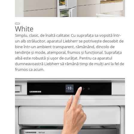
White
Simplu, clasic, de înaltă calitate: Cu suprafaţa sa vopsită într-
un alb strălucitor, aparatul Liebherr se potriveşte deosebit de
bine într-un ambient transparent, rămânând, dincolo de
tendinţe şi mode, atemporal, frumos şi funcţional. Suprafaţa
albă este robustă şi uşor de curăţat. Pentru ca aparatul
dumneavoastră Liebherr să rămână timp de mulţi ani la fel de
frumos ca acum.