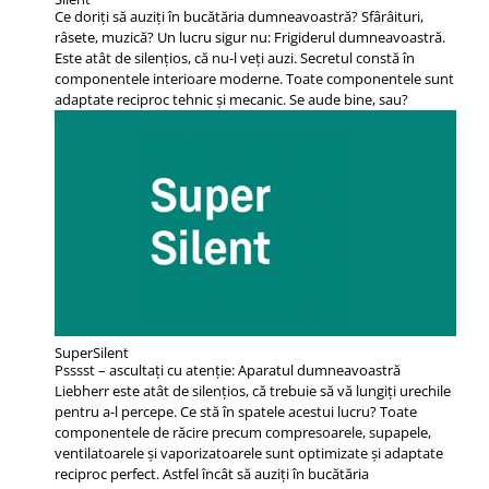
Ce doriţi să auziţi în bucătăria dumneavoastră? Sfârâituri,
râsete, muzică? Un lucru sigur nu: Frigiderul dumneavoastră.
Este atât de silenţios, că nu-l veţi auzi. Secretul constă în
componentele interioare moderne. Toate componentele sunt
adaptate reciproc tehnic şi mecanic. Se aude bine, sau?
SuperSilent
Psssst – ascultaţi cu atenţie: Aparatul dumneavoastră
Liebherr este atât de silenţios, că trebuie să vă lungiţi urechile
pentru a-l percepe. Ce stă în spatele acestui lucru? Toate
componentele de răcire precum compresoarele, supapele,
ventilatoarele şi vaporizatoarele sunt optimizate şi adaptate
reciproc perfect. Astfel încât să auziţi în bucătăria