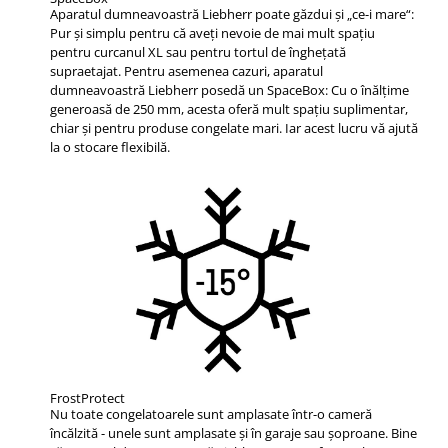
Aparatul dumneavoastră Liebherr poate găzdui şi „ce-i mare“:
Pur şi simplu pentru că aveţi nevoie de mai mult spaţiu
pentru curcanul XL sau pentru tortul de îngheţată
supraetajat. Pentru asemenea cazuri, aparatul
dumneavoastră Liebherr posedă un SpaceBox: Cu o înălţime
generoasă de 250 mm, acesta oferă mult spaţiu suplimentar,
chiar şi pentru produse congelate mari. Iar acest lucru vă ajută
la o stocare flexibilă.
FrostProtect
Nu toate congelatoarele sunt amplasate într-o cameră
încălzită - unele sunt amplasate şi în garaje sau şoproane. Bine