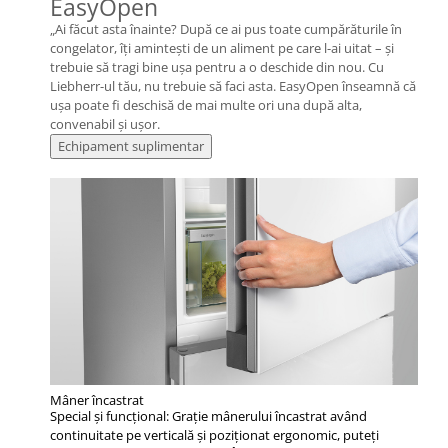
EasyOpen
„Ai făcut asta înainte? După ce ai pus toate cumpărăturile în
congelator, îți amintești de un aliment pe care l-ai uitat – și
trebuie să tragi bine ușa pentru a o deschide din nou. Cu
Liebherr-ul tău, nu trebuie să faci asta. EasyOpen înseamnă că
ușa poate fi deschisă de mai multe ori una după alta,
convenabil și ușor.
Echipament suplimentar
Mâner încastrat
Special şi funcţional: Graţie mânerului încastrat având
continuitate pe verticală şi poziţionat ergonomic, puteţi