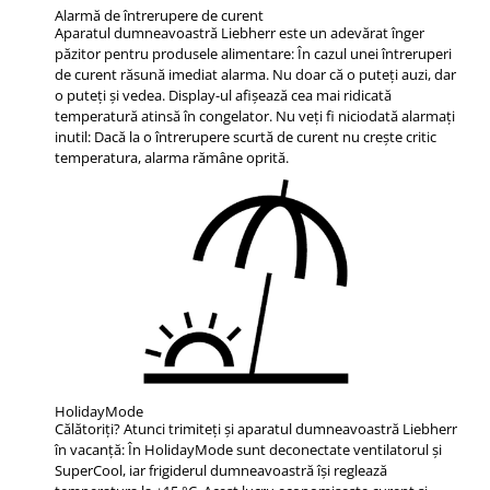
Alarmă de întrerupere de curent
Aparatul dumneavoastră Liebherr este un adevărat înger
păzitor pentru produsele alimentare: În cazul unei întreruperi
de curent răsună imediat alarma. Nu doar că o puteţi auzi, dar
o puteţi şi vedea. Display-ul afişează cea mai ridicată
temperatură atinsă în congelator. Nu veţi fi niciodată alarmaţi
inutil: Dacă la o întrerupere scurtă de curent nu creşte critic
temperatura, alarma rămâne oprită.
HolidayMode
Călătoriţi? Atunci trimiteţi şi aparatul dumneavoastră Liebherr
în vacanţă: În HolidayMode sunt deconectate ventilatorul şi
SuperCool, iar frigiderul dumneavoastră îşi reglează