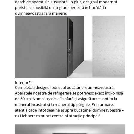
deschide aparatul cu uşurinţă. În plus, designul modern şi
purist face posibilă o integrare perfectă în bucătăria
dumneavoastră fără mânere.
InteriorFit
Completați designul purist al bucătăriei dumneavoastră:
Aparatele noastre de refrigerare se potrivesc exact într-o nișă
de 60 cm. Numai ușa iese în afară și asigură acces optim la
mânerul încastrat și la mânerul tip pârghie. Prin urmare,
atenția cade întotdeauna asupra bucătăriei dumneavoastră –
cu Liebherr ca punct central și atracție principală.