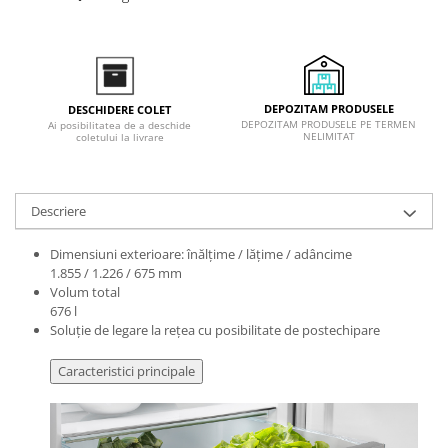
Inductie
Mixte
Plite cu hota integrata
DEPOZITAM PRODUSELE
DESCHIDERE COLET
DEPOZITAM PRODUSELE PE TERMEN
Ai posibilitatea de a deschide
NELIMITAT
coletului la livrare
Descriere
Dimensiuni exterioare: înălțime / lățime / adâncime
1.855 / 1.226 / 675 mm
Volum total
676 l
Soluţie de legare la reţea cu posibilitate de postechipare
Caracteristici principale