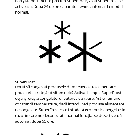
PartyMode, funcțiile precum SuperCool și/sau SuperFrost se
activează. După 24 de ore, aparatul revine automat la modul
normal.
SuperFrost
Doriţi să congelaţi produsele dumneavoastră alimentare
proaspete protejând vitaminele? Activaţi simplu SuperFrost –
deja îşi creşte congelatorul puterea de răcire. Astfel rămâne
constantă temperatura, dacă introduceţi produse alimentare
necongelate. SuperFrost este totodată economic energetic: În
cazul în care nu deconectaţi manual funcţia, se dezactivează
automat după 65 ore.