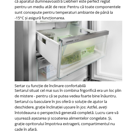
că aparatul dumneavoastră Liebherr este perfect reglat
pentru un mediu atât de rece: Pentru că toate componentele
sunt concepute pentru temperaturi ambiante de până la
-15°C şi asigură funcţionarea.
Sertar cu funcție de înclinare confortabilă
Sertarul situat cel mai sus în combina frigorifică era un loc plin
de mistere - pentru că se putea vedea foarte bine înăuntru.
Sertarul cu basculare în jos oferă o soluţie de ajutor la
deschidere, graţie înclinaţiei uşoare în jos: Astfel, aveţi
întotdeauna o perspectivă generală completă. Lucru care vă
uşurează aşezarea şi scoaterea alimentelor congelate. Şi,
graţie opritorului împotriva extragerii, compartimentul nu
cade în afară.