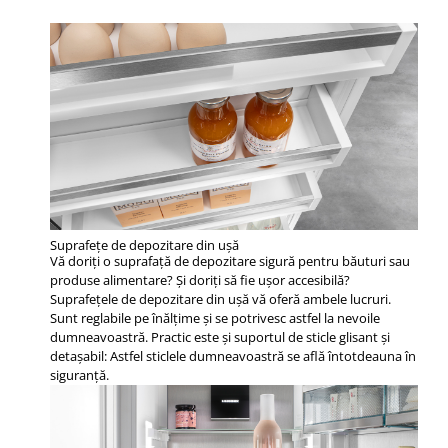
Suprafeţe de depozitare din uşă
Vă doriţi o suprafaţă de depozitare sigură pentru băuturi sau
produse alimentare? Şi doriţi să fie uşor accesibilă?
Suprafeţele de depozitare din uşă vă oferă ambele lucruri.
Sunt reglabile pe înălţime şi se potrivesc astfel la nevoile
dumneavoastră. Practic este şi suportul de sticle glisant şi
detaşabil: Astfel sticlele dumneavoastră se află întotdeauna în
siguranţă.