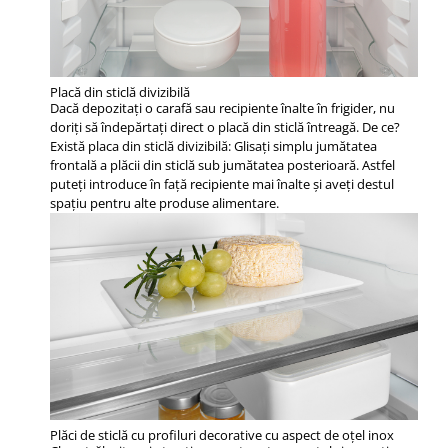
Placă din sticlă divizibilă
Dacă depozitaţi o carafă sau recipiente înalte în frigider, nu
doriţi să îndepărtaţi direct o placă din sticlă întreagă. De ce?
Există placa din sticlă divizibilă: Glisaţi simplu jumătatea
frontală a plăcii din sticlă sub jumătatea posterioară. Astfel
puteţi introduce în faţă recipiente mai înalte şi aveţi destul
spaţiu pentru alte produse alimentare.
Plăci de sticlă cu profiluri decorative cu aspect de oțel inox