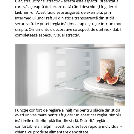
Clar, strălucitor și atractiv – acesta este aspectul și senzația
care vă așteaptă de fiecare dată când deschideți frigiderul
Liebherr-ul. Acest lucru este asigurat, de exemplu, prin
intermediul unor rafturi din sticlă transparentă din sticlă
securizată. Le puteți regla înălțimea rapid și ușor într-un mod
simplu. Ornamentele decorative cu aspect de oțel inoxidabil
completează aspectul vizual atractiv.
Funcţie confort de reglare a înălţimii pentru plăcile din sticlă
Aveţi un vas mare pentru frigider? În acest caz reglaţi simplu
înălţimile rafturilor plăcilor din sticlă. Datorită reglării
confortabile a înălţimii acest lucru se face rapid şi individual –
chiar şi cu produse alimentare depozitate.