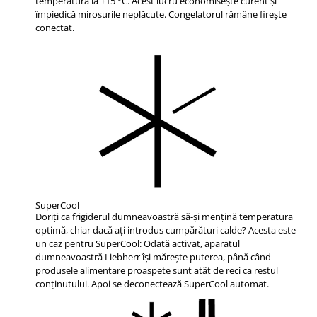
temperatura la +15 °C. Acest lucru economiseşte curent şi
împiedică mirosurile neplăcute. Congelatorul rămâne fireşte
conectat.
SuperCool
Doriţi ca frigiderul dumneavoastră să-şi menţină temperatura
optimă, chiar dacă aţi introdus cumpărături calde? Acesta este
un caz pentru SuperCool: Odată activat, aparatul
dumneavoastră Liebherr îşi măreşte puterea, până când
produsele alimentare proaspete sunt atât de reci ca restul
conţinutului. Apoi se deconectează SuperCool automat.