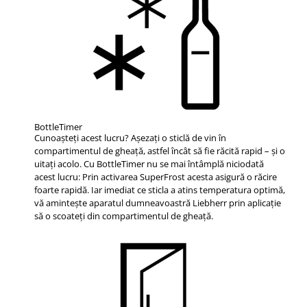
BottleTimer
Cunoaşteţi acest lucru? Aşezaţi o sticlă de vin în
compartimentul de gheaţă, astfel încât să fie răcită rapid – şi o
uitaţi acolo. Cu BottleTimer nu se mai întâmplă niciodată
acest lucru: Prin activarea SuperFrost acesta asigură o răcire
foarte rapidă. Iar imediat ce sticla a atins temperatura optimă,
vă aminteşte aparatul dumneavoastră Liebherr prin aplicaţie
să o scoateţi din compartimentul de gheaţă.