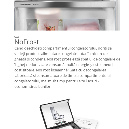
NoFrost
Când deschideţi compartimentul congelatorului, doriţi să
vedeţi produse alimentare congelate – dar în niciun caz
gheaţă şi condens. NoFrost protejează spaţiul de congelare de
îngheţ nedorit, care consumă multă energie şi este uneori
costisitoare. NoFrost înseamnă: Gata cu decongelarea
laborioasă şi consumatoare de timp a compartimentului
congelatorului, mai mult timp pentru alte lucruri –
economisirea banilor.