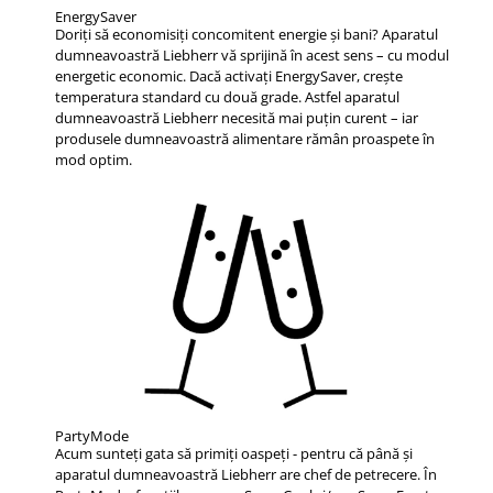
EnergySaver
Doriţi să economisiţi concomitent energie şi bani? Aparatul
dumneavoastră Liebherr vă sprijină în acest sens – cu modul
energetic economic. Dacă activaţi EnergySaver, creşte
temperatura standard cu două grade. Astfel aparatul
dumneavoastră Liebherr necesită mai puţin curent – iar
produsele dumneavoastră alimentare rămân proaspete în
mod optim.
PartyMode
Acum sunteți gata să primiți oaspeți - pentru că până și
aparatul dumneavoastră Liebherr are chef de petrecere. În