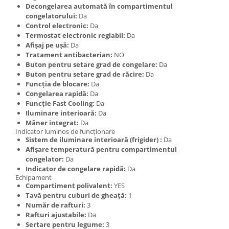
Decongelarea automată în compartimentul
congelatorului:
Da
Control electronic:
Da
Termostat electronic reglabil:
Da
Afișaj pe ușă:
Da
Tratament antibacterian:
NO
Buton pentru setare grad de congelare:
Da
Buton pentru setare grad de răcire:
Da
Funcția de blocare:
Da
Congelarea rapidă:
Da
Funcţie Fast Cooling:
Da
Iluminare interioară:
Da
Mâner integrat:
Da
Indicator luminos de funcționare
Sistem de iluminare interioară (frigider) :
Da
Afișare temperatură pentru compartimentul
congelator:
Da
Indicator de congelare rapidă:
Da
Echipament
Compartiment polivalent:
YES
Tavă pentru cuburi de gheață:
1
Număr de rafturi:
3
Rafturi ajustabile:
Da
Sertare pentru legume:
3