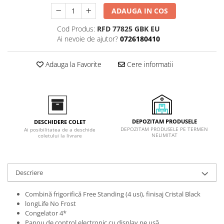
Inductie
ADAUGA IN COS
Mixte
Cod Produs:
RFD 77825 GBK EU
Plite cu hota integrata
Ai nevoie de ajutor?
0726180410
Adauga la Favorite
Cere informatii
DEPOZITAM PRODUSELE
DESCHIDERE COLET
DEPOZITAM PRODUSELE PE TERMEN
Ai posibilitatea de a deschide
NELIMITAT
coletului la livrare
Descriere
Combină frigorifică Free Standing (4 usi), finisaj Cristal Black
longLife No Frost
Congelator 4*
Panou de control electronic cu display pe uşă