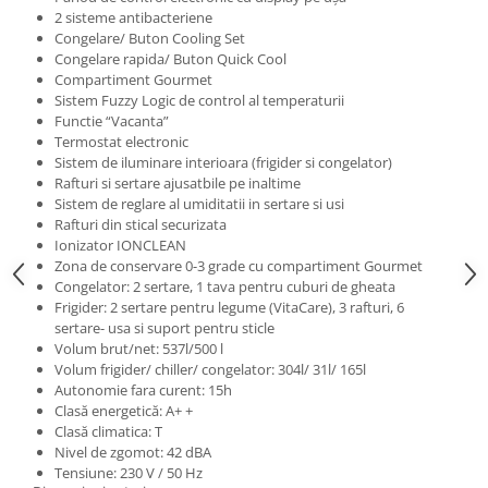
2 sisteme antibacteriene
Congelare/ Buton Cooling Set
Congelare rapida/ Buton Quick Cool
Compartiment Gourmet
Sistem Fuzzy Logic de control al temperaturii
Functie “Vacanta”
Termostat electronic
Sistem de iluminare interioara (frigider si congelator)
Rafturi si sertare ajusatbile pe inaltime
Sistem de reglare al umiditatii in sertare si usi
Rafturi din stical securizata
Ionizator IONCLEAN
Zona de conservare 0-3 grade cu compartiment Gourmet
Congelator: 2 sertare, 1 tava pentru cuburi de gheata
Frigider: 2 sertare pentru legume (VitaCare), 3 rafturi, 6
sertare- usa si suport pentru sticle
Volum brut/net: 537l/500 l
Volum frigider/ chiller/ congelator: 304l/ 31l/ 165l
Autonomie fara curent: 15h
Clasă energetică: A+ +
Clasă climatica: T
Nivel de zgomot: 42 dBA
Tensiune: 230 V / 50 Hz