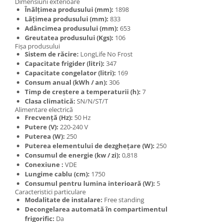
Dimensiuni exterioare
Înălțimea produsului (mm):
1898
Lățimea produsului (mm):
833
Adâncimea produsului (mm):
653
Greutatea produsului (Kgs):
106
Fișa produsului
Sistem de răcire:
LongLife No Frost
Capacitate frigider (litri):
347
Capacitate congelator (litri):
169
Consum anual (kWh / an):
306
Timp de creștere a temperaturii (h):
7
Clasa climatică:
SN/N/ST/T
Alimentare electrică
Frecvență (Hz):
50 Hz
Putere (V):
220-240 V
Puterea (W):
250
Puterea elementului de dezghețare (W):
250
Consumul de energie (kw / zi):
0,818
Conexiune :
VDE
Lungime cablu (cm):
1750
Consumul pentru lumina interioară (W):
5
Caracteristici particulare
Modalitate de instalare:
Free standing
Decongelarea automată în compartimentul
frigorific:
Da