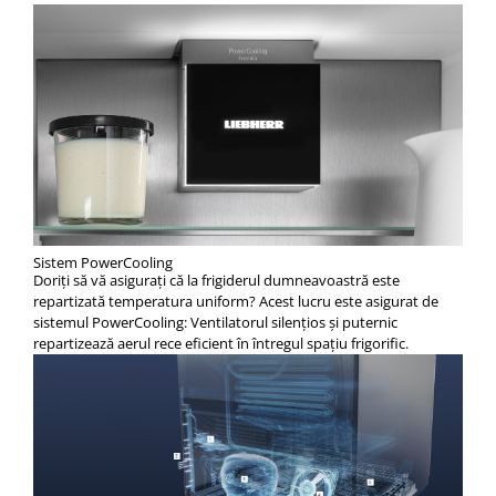
Sistem PowerCooling
Doriţi să vă asiguraţi că la frigiderul dumneavoastră este
repartizată temperatura uniform? Acest lucru este asigurat de
sistemul PowerCooling: Ventilatorul silenţios şi puternic
repartizează aerul rece eficient în întregul spaţiu frigorific.