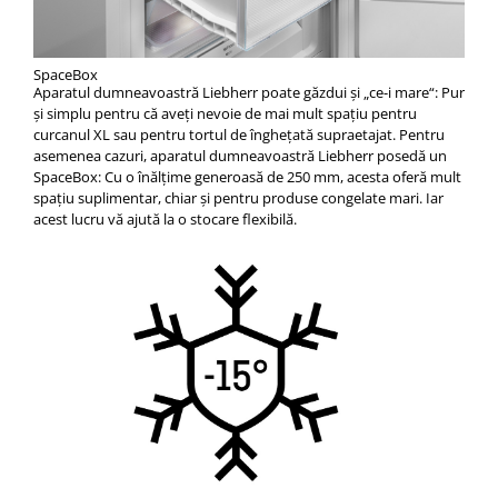
SpaceBox
Aparatul dumneavoastră Liebherr poate găzdui şi „ce-i mare“: Pur
şi simplu pentru că aveţi nevoie de mai mult spaţiu pentru
curcanul XL sau pentru tortul de îngheţată supraetajat. Pentru
asemenea cazuri, aparatul dumneavoastră Liebherr posedă un
SpaceBox: Cu o înălţime generoasă de 250 mm, acesta oferă mult
spaţiu suplimentar, chiar şi pentru produse congelate mari. Iar
acest lucru vă ajută la o stocare flexibilă.