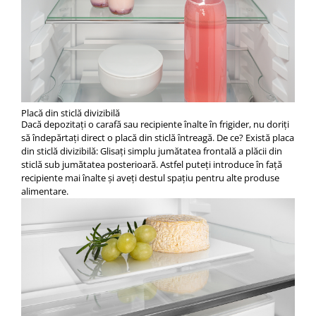
Placă din sticlă divizibilă
Dacă depozitaţi o carafă sau recipiente înalte în frigider, nu doriţi
să îndepărtaţi direct o placă din sticlă întreagă. De ce? Există placa
din sticlă divizibilă: Glisaţi simplu jumătatea frontală a plăcii din
sticlă sub jumătatea posterioară. Astfel puteţi introduce în faţă
recipiente mai înalte şi aveţi destul spaţiu pentru alte produse
alimentare.