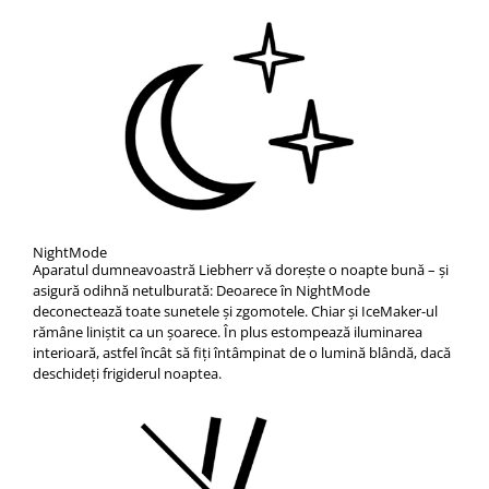
NightMode
Aparatul dumneavoastră Liebherr vă doreşte o noapte bună – şi
asigură odihnă netulburată: Deoarece în NightMode
deconectează toate sunetele şi zgomotele. Chiar şi IceMaker-ul
rămâne liniştit ca un şoarece. În plus estompează iluminarea
interioară, astfel încât să fiţi întâmpinat de o lumină blândă, dacă
deschideţi frigiderul noaptea.