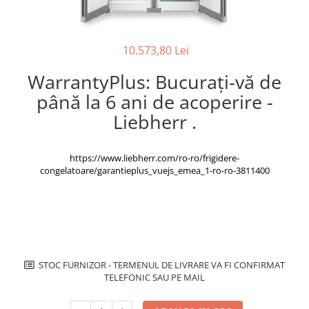
superioara
Cuptoare cu microunde
Pachete chiuvete si baterii
Masini de spalat rufe cu uscator
Hote
Masini de spalat rufe slim
Cu montare pe perete
10.573,80 Lei
(adancime 40-47 cm)
Hote cu montare in blat
Uscatoare de rufe
WarrantyPlus: Bucurați-vă de
Hote cu montare pe colt
Vitrine frigorifice si minibaruri
până la 6 ani de acoperire -
Hote rustice
Liebherr .
Hote tip insula
Incorporate
Integrate in tavan
https://www.liebherr.com/ro-ro/frigidere-
Masini de spalat vase
congelatoare/garantieplus_vuejs_emea_1-ro-ro-3811400
Complet incorporabile
Partial incorporabile
Plite
Ceramica
STOC FURNIZOR - TERMENUL DE LIVRARE VA FI CONFIRMAT
Domino( seturi modulare)
TELEFONIC SAU PE MAIL
Electrice
Gaz