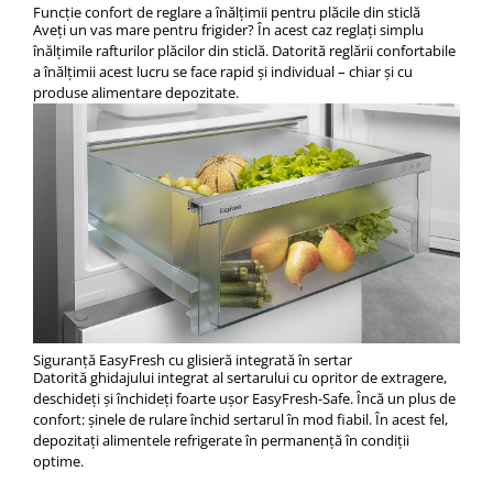
Funcţie confort de reglare a înălţimii pentru plăcile din sticlă
Aveţi un vas mare pentru frigider? În acest caz reglaţi simplu
înălţimile rafturilor plăcilor din sticlă. Datorită reglării confortabile
a înălţimii acest lucru se face rapid şi individual – chiar şi cu
produse alimentare depozitate.
Siguranță EasyFresh cu glisieră integrată în sertar
Datorită ghidajului integrat al sertarului cu opritor de extragere,
deschideţi şi închideţi foarte uşor EasyFresh-Safe. Încă un plus de
confort: șinele de rulare închid sertarul în mod fiabil. În acest fel,
depozitaţi alimentele refrigerate în permanenţă în condiţii
optime.