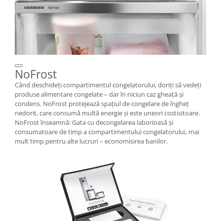
NoFrost
Când deschideţi compartimentul congelatorului, doriţi să vedeţi
produse alimentare congelate – dar în niciun caz gheaţă şi
condens. NoFrost protejează spaţiul de congelare de îngheţ
nedorit, care consumă multă energie şi este uneori costisitoare.
NoFrost înseamnă: Gata cu decongelarea laborioasă şi
consumatoare de timp a compartimentului congelatorului, mai
mult timp pentru alte lucruri – economisirea banilor.