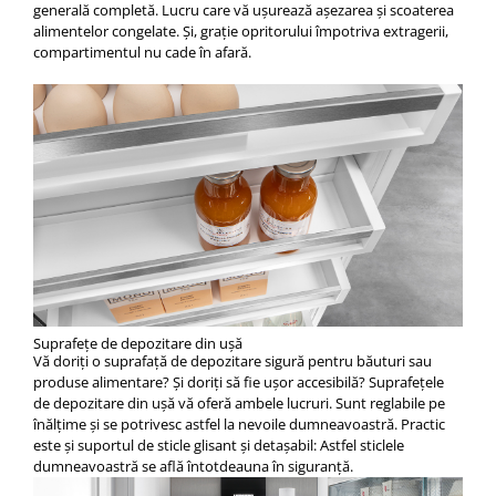
generală completă. Lucru care vă uşurează aşezarea şi scoaterea
alimentelor congelate. Şi, graţie opritorului împotriva extragerii,
compartimentul nu cade în afară.
Suprafeţe de depozitare din uşă
Vă doriţi o suprafaţă de depozitare sigură pentru băuturi sau
produse alimentare? Şi doriţi să fie uşor accesibilă? Suprafeţele
de depozitare din uşă vă oferă ambele lucruri. Sunt reglabile pe
înălţime şi se potrivesc astfel la nevoile dumneavoastră. Practic
este şi suportul de sticle glisant şi detaşabil: Astfel sticlele
dumneavoastră se află întotdeauna în siguranţă.