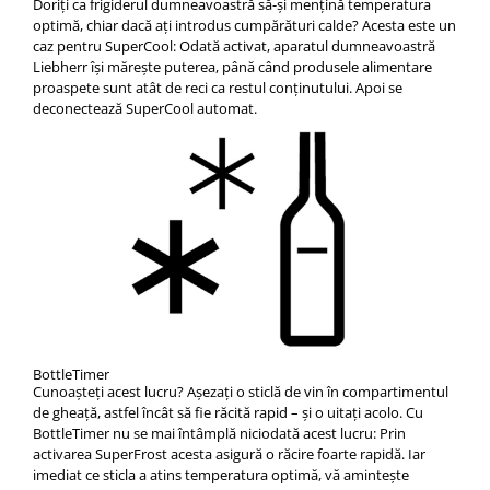
Doriţi ca frigiderul dumneavoastră să-şi menţină temperatura
optimă, chiar dacă aţi introdus cumpărături calde? Acesta este un
caz pentru SuperCool: Odată activat, aparatul dumneavoastră
Liebherr îşi măreşte puterea, până când produsele alimentare
proaspete sunt atât de reci ca restul conţinutului. Apoi se
deconectează SuperCool automat.
BottleTimer
Cunoaşteţi acest lucru? Aşezaţi o sticlă de vin în compartimentul
de gheaţă, astfel încât să fie răcită rapid – şi o uitaţi acolo. Cu
BottleTimer nu se mai întâmplă niciodată acest lucru: Prin
activarea SuperFrost acesta asigură o răcire foarte rapidă. Iar
imediat ce sticla a atins temperatura optimă, vă aminteşte