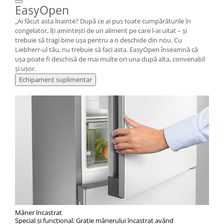
EasyOpen
„Ai făcut asta înainte? După ce ai pus toate cumpărăturile în
congelator, îți amintești de un aliment pe care l-ai uitat – și
trebuie să tragi bine ușa pentru a o deschide din nou. Cu
Liebherr-ul tău, nu trebuie să faci asta. EasyOpen înseamnă că
ușa poate fi deschisă de mai multe ori una după alta, convenabil
și ușor.
Echipament suplimentar
Mâner încastrat
Special şi funcţional: Graţie mânerului încastrat având