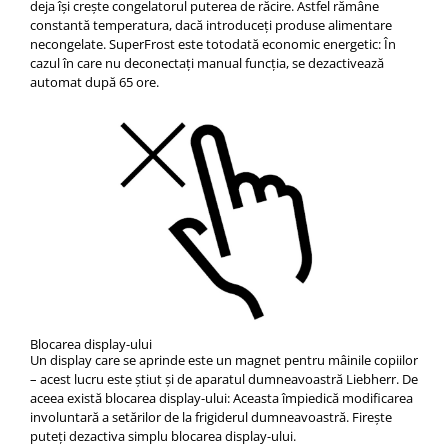
deja îşi creşte congelatorul puterea de răcire. Astfel rămâne
constantă temperatura, dacă introduceţi produse alimentare
necongelate. SuperFrost este totodată economic energetic: În
cazul în care nu deconectaţi manual funcţia, se dezactivează
automat după 65 ore.
Blocarea display-ului
Un display care se aprinde este un magnet pentru mâinile copiilor
– acest lucru este ştiut şi de aparatul dumneavoastră Liebherr. De
aceea există blocarea display-ului: Aceasta împiedică modificarea
involuntară a setărilor de la frigiderul dumneavoastră. Fireşte
puteţi dezactiva simplu blocarea display-ului.