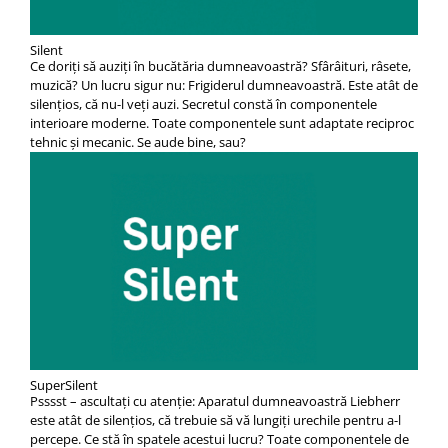
Silent
Ce doriţi să auziţi în bucătăria dumneavoastră? Sfârâituri, râsete,
muzică? Un lucru sigur nu: Frigiderul dumneavoastră. Este atât de
silenţios, că nu-l veţi auzi. Secretul constă în componentele
interioare moderne. Toate componentele sunt adaptate reciproc
tehnic şi mecanic. Se aude bine, sau?
SuperSilent
Psssst – ascultaţi cu atenţie: Aparatul dumneavoastră Liebherr
este atât de silenţios, că trebuie să vă lungiţi urechile pentru a-l
percepe. Ce stă în spatele acestui lucru? Toate componentele de