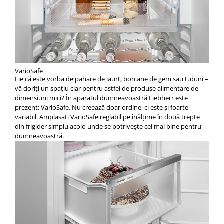
VarioSafe
Fie că este vorba de pahare de iaurt, borcane de gem sau tuburi –
vă doriţi un spaţiu clar pentru astfel de produse alimentare de
dimensiuni mici? În aparatul dumneavoastră Liebherr este
prezent: VarioSafe. Nu creează doar ordine, ci este şi foarte
variabil. Amplasaţi VarioSafe reglabil pe înălţime în două trepte
din frigider simplu acolo unde se potriveşte cel mai bine pentru
dumneavoastră.