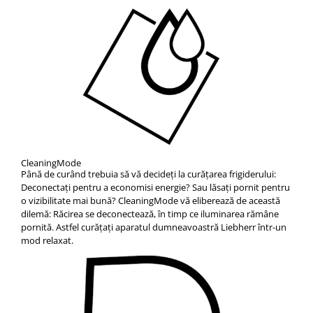
CleaningMode
Până de curând trebuia să vă decideţi la curăţarea frigiderului:
Deconectaţi pentru a economisi energie? Sau lăsaţi pornit pentru
o vizibilitate mai bună? CleaningMode vă eliberează de această
dilemă: Răcirea se deconectează, în timp ce iluminarea rămâne
pornită. Astfel curăţaţi aparatul dumneavoastră Liebherr într-un
mod relaxat.