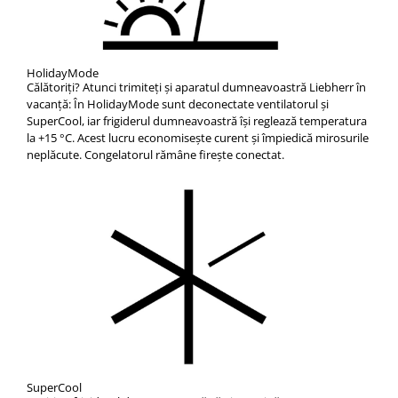
HolidayMode
Călătoriţi? Atunci trimiteţi şi aparatul dumneavoastră Liebherr în
vacanţă: În HolidayMode sunt deconectate ventilatorul şi
SuperCool, iar frigiderul dumneavoastră îşi reglează temperatura
la +15 °C. Acest lucru economiseşte curent şi împiedică mirosurile
neplăcute. Congelatorul rămâne fireşte conectat.
SuperCool