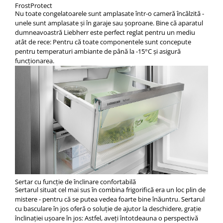
FrostProtect
Nu toate congelatoarele sunt amplasate într-o cameră încălzită -
unele sunt amplasate şi în garaje sau şoproane. Bine că aparatul
dumneavoastră Liebherr este perfect reglat pentru un mediu
atât de rece: Pentru că toate componentele sunt concepute
pentru temperaturi ambiante de până la -15°C şi asigură
funcţionarea.
Sertar cu funcție de înclinare confortabilă
Sertarul situat cel mai sus în combina frigorifică era un loc plin de
mistere - pentru că se putea vedea foarte bine înăuntru. Sertarul
cu basculare în jos oferă o soluţie de ajutor la deschidere, graţie
înclinaţiei uşoare în jos: Astfel, aveţi întotdeauna o perspectivă