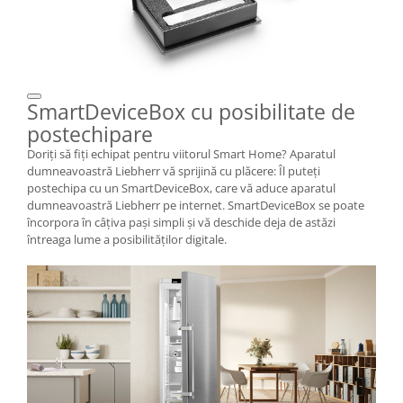
SmartDeviceBox cu posibilitate de
postechipare
Doriţi să fiţi echipat pentru viitorul Smart Home? Aparatul
dumneavoastră Liebherr vă sprijină cu plăcere: Îl puteţi
postechipa cu un SmartDeviceBox, care vă aduce aparatul
dumneavoastră Liebherr pe internet. SmartDeviceBox se poate
încorpora în câţiva paşi simpli şi vă deschide deja de astăzi
întreaga lume a posibilităţilor digitale.