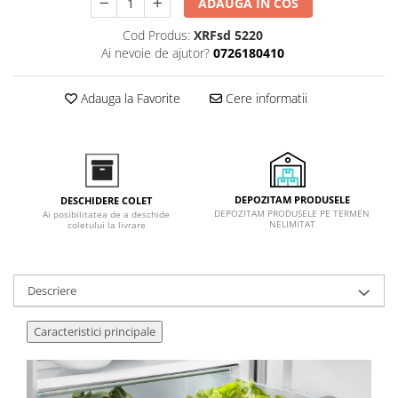
ADAUGA IN COS
Inductie
Cod Produs:
XRFsd 5220
Mixte
Ai nevoie de ajutor?
0726180410
Plite cu hota integrata
Adauga la Favorite
Cere informatii
DEPOZITAM PRODUSELE
DESCHIDERE COLET
DEPOZITAM PRODUSELE PE TERMEN
Ai posibilitatea de a deschide
NELIMITAT
coletului la livrare
Descriere
Caracteristici principale