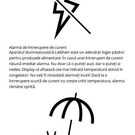
Alarmă de întrerupere de curent
Aparatul dumneavoastră Liebherr este un adevărat înger păzitor
pentru produsele alimentare: În cazul unei întreruperi de curent
răsună imediat alarma. Nu doar că o puteţi auzi, dar o puteţi şi
vedea. Display-ul afişează cea mai ridicată temperatură atinsă în
congelator. Nu veţi fi niciodată alarmaţi inutil: Dacă la o
întrerupere scurtă de curent nu creşte critic temperatura, alarma
rămâne oprită.