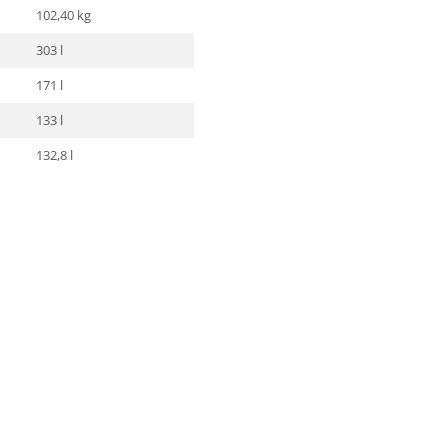
102,40 kg
303 l
171 l
133 l
132,8 l