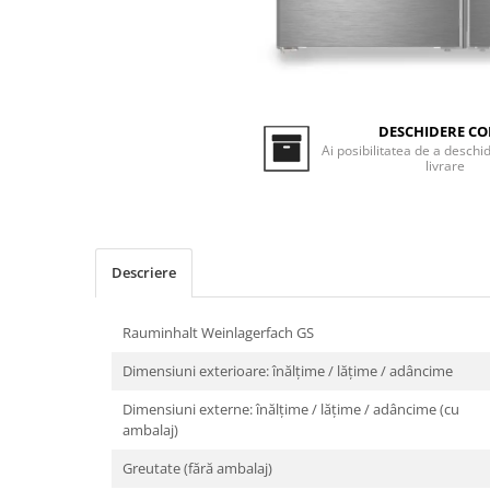
Inductie
Mixte
Plite cu hota integrata
DESCHIDERE CO
Ai posibilitatea de a deschid
livrare
Descriere
Rauminhalt Weinlagerfach GS
Dimensiuni exterioare: înălțime / lățime / adâncime
Dimensiuni externe: înălțime / lățime / adâncime (cu
ambalaj)
Greutate (fără ambalaj)