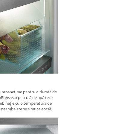
de prospețime pentru o durată de
oBreeze, o peliculă de apă rece
ombinație cu o temperatură de
le neambalate se simt ca acasă.