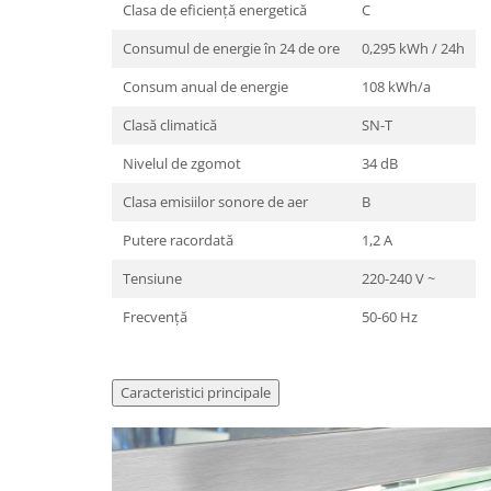
Clasa de eficienţă energetică
C
Consumul de energie în 24 de ore
0,295 kWh / 24h
Consum anual de energie
108 kWh/a
Clasă climatică
SN-T
Nivelul de zgomot
34 dB
Clasa emisiilor sonore de aer
B
Putere racordată
1,2 A
Tensiune
220-240 V ~
Frecvenţă
50-60 Hz
Caracteristici principale