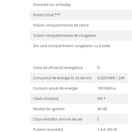
Greutate (cu ambalaj)
Volum total ***
Volum compartimente de răcire
Volum compartimente de congelare
Din care compartiment congelator cu 4 stele
Clasa de eficienţă energetică
D
Consumul de energie în 24 de ore
0,520 kWh / 24h
Consum anual de energie
190 kWh/a
Clasă climatică
SN-T
Nivelul de zgomot
36 dB
Clasa emisiilor sonore de aer
C
Putere racordată
1,4 A 183 W