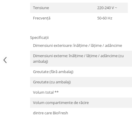
Tensiune
220-240 V ~
Frecvenţă
50-60 Hz
Specificații
Dimensiuni exterioare: înălțime / lățime / adâncime
Dimensiuni externe: înălțime / lățime / adâncime (cu
ambalaj)
Greutate (fără ambalaj)
Greutate (cu ambalaj)
Volum total **
Volum compartimente de răcire
dintre care BioFresh