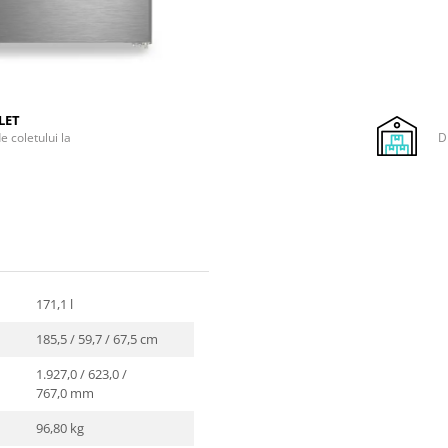
LET
e coletului la
D
171,1 l
185,5 / 59,7 / 67,5 cm
1.927,0 / 623,0 /
767,0 mm
96,80 kg