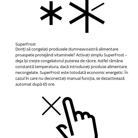
SuperFrost
Doriţi să congelaţi produsele dumneavoastră alimentare
proaspete protejând vitaminele? Activaţi simplu SuperFrost –
deja îşi creşte congelatorul puterea de răcire. Astfel rămâne
constantă temperatura, dacă introduceţi produse alimentare
necongelate. SuperFrost este totodată economic energetic: În
cazul în care nu deconectaţi manual funcţia, se dezactivează
automat după 65 ore.