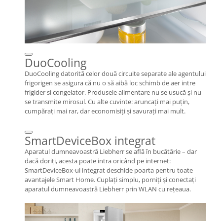
DuoCooling
DuoCooling datorită celor două circuite separate ale agentului
frigorigen se asigura că nu o să aibă loc schimb de aer intre
frigider si congelator. Produsele alimentare nu se usucă şi nu
se transmite mirosul. Cu alte cuvinte: aruncaţi mai puţin,
cumpăraţi mai rar, dar economisiţi şi savuraţi mai mult.
SmartDeviceBox integrat
Aparatul dumneavoastră Liebherr se află în bucătărie – dar
dacă doriţi, acesta poate intra oricând pe internet:
SmartDeviceBox-ul integrat deschide poarta pentru toate
avantajele Smart Home. Cuplaţi simplu, porniţi şi conectaţi
aparatul dumneavoastră Liebherr prin WLAN cu reţeaua.