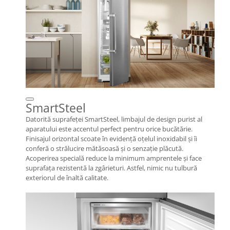
SmartSteel
Datorită suprafeței SmartSteel, limbajul de design purist al
aparatului este accentul perfect pentru orice bucătărie.
Finisajul orizontal scoate în evidență oțelul inoxidabil și îi
conferă o strălucire mătăsoasă și o senzație plăcută.
Acoperirea specială reduce la minimum amprentele și face
suprafața rezistentă la zgârieturi. Astfel, nimic nu tulbură
exteriorul de înaltă calitate.