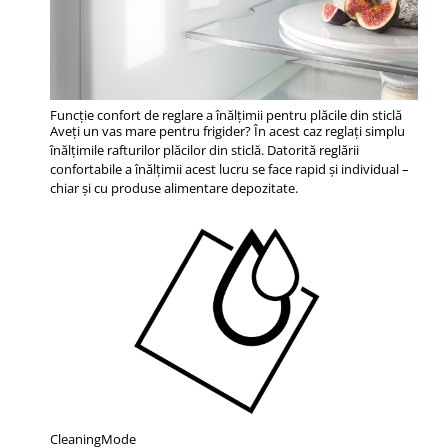
Funcţie confort de reglare a înălţimii pentru plăcile din sticlă
Aveţi un vas mare pentru frigider? În acest caz reglaţi simplu
înălţimile rafturilor plăcilor din sticlă. Datorită reglării
confortabile a înălţimii acest lucru se face rapid şi individual –
chiar şi cu produse alimentare depozitate.
CleaningMode