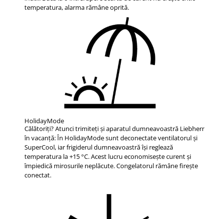
temperatura, alarma rămâne oprită.
HolidayMode
Călătoriţi? Atunci trimiteţi şi aparatul dumneavoastră Liebherr
în vacanţă: În HolidayMode sunt deconectate ventilatorul şi
SuperCool, iar frigiderul dumneavoastră îşi reglează
temperatura la +15 °C. Acest lucru economiseşte curent şi
împiedică mirosurile neplăcute. Congelatorul rămâne fireşte
conectat.