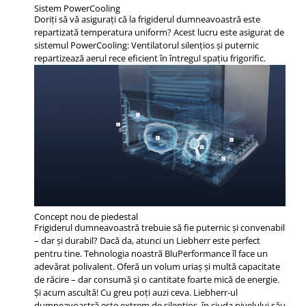
Sistem PowerCooling
Doriţi să vă asiguraţi că la frigiderul dumneavoastră este
repartizată temperatura uniform? Acest lucru este asigurat de
sistemul PowerCooling: Ventilatorul silenţios şi puternic
repartizează aerul rece eficient în întregul spaţiu frigorific.
Concept nou de piedestal
Frigiderul dumneavoastră trebuie să fie puternic și convenabil
– dar și durabil? Dacă da, atunci un Liebherr este perfect
pentru tine. Tehnologia noastră BluPerformance îl face un
adevărat polivalent. Oferă un volum uriaș și multă capacitate
de răcire – dar consumă și o cantitate foarte mică de energie.
Și acum ascultă! Cu greu poți auzi ceva. Liebherr-ul
dumneavoastră este extrem de silențios, în ciuda nivelului său