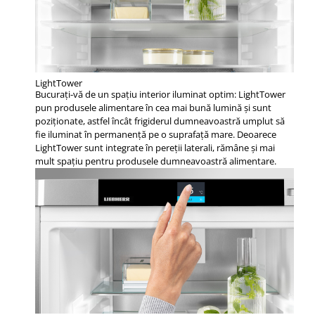
LightTower
Bucuraţi-vă de un spaţiu interior iluminat optim: LightTower
pun produsele alimentare în cea mai bună lumină şi sunt
poziţionate, astfel încât frigiderul dumneavoastră umplut să
fie iluminat în permanenţă pe o suprafaţă mare. Deoarece
LightTower sunt integrate în pereţii laterali, rămâne şi mai
mult spaţiu pentru produsele dumneavoastră alimentare.