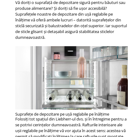
Vă doriţi o suprafaţă de depozitare sigură pentru băuturi sau
produse alimentare? Şi doriţi să fie uşor accesibilă?
Suprafeţele noastre de depozitare din uşă reglabile pe
înălţime vă oferă ambele lucruri – datorită suprafeţelor din
sticlă securizată şi balustradelor din oţel superior. Iar suportul
de sticle glisant şi detaşabil asigură stabilitatea sticlelor
dumneavoastră.
Suprafeţe de depozitare pe uşă reglabile pe înălţime
Folosiți tot spațiul din Liebherr-ul dvs. și în întregime pentru a
se potrivi cerințelor dumneavoastră. Rafturile interioare ale
ușii reglabile pe înălțime vă vor ajuta în acest sens: acestea vă
permit să modificați înălțimea la care rafturile sunt montate