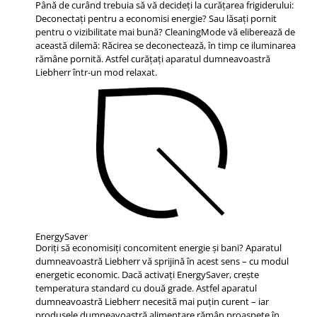
Până de curând trebuia să vă decideţi la curăţarea frigiderului:
Deconectaţi pentru a economisi energie? Sau lăsaţi pornit
pentru o vizibilitate mai bună? CleaningMode vă eliberează de
această dilemă: Răcirea se deconectează, în timp ce iluminarea
rămâne pornită. Astfel curăţaţi aparatul dumneavoastră
Liebherr într-un mod relaxat.
EnergySaver
Doriţi să economisiţi concomitent energie şi bani? Aparatul
dumneavoastră Liebherr vă sprijină în acest sens – cu modul
energetic economic. Dacă activaţi EnergySaver, creşte
temperatura standard cu două grade. Astfel aparatul
dumneavoastră Liebherr necesită mai puţin curent – iar
produsele dumneavoastră alimentare rămân proaspete în