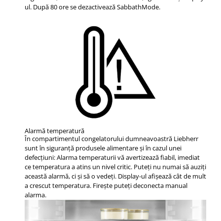
ul. După 80 ore se dezactivează SabbathMode.
Alarmă temperatură
În compartimentul congelatorului dumneavoastră Liebherr
sunt în siguranţă produsele alimentare şi în cazul unei
defecţiuni: Alarma temperaturii vă avertizează fiabil, imediat
ce temperatura a atins un nivel critic. Puteţi nu numai să auziţi
această alarmă, ci şi să o vedeţi. Display-ul afişează cât de mult
a crescut temperatura. Fireşte puteţi deconecta manual
alarma.