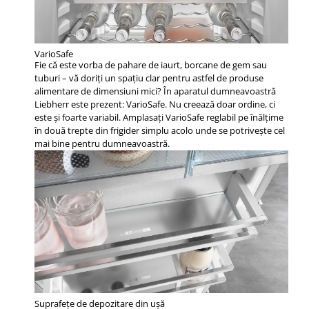
VarioSafe
Fie că este vorba de pahare de iaurt, borcane de gem sau
tuburi – vă doriţi un spaţiu clar pentru astfel de produse
alimentare de dimensiuni mici? În aparatul dumneavoastră
Liebherr este prezent: VarioSafe. Nu creează doar ordine, ci
este şi foarte variabil. Amplasaţi VarioSafe reglabil pe înălţime
în două trepte din frigider simplu acolo unde se potriveşte cel
mai bine pentru dumneavoastră.
Suprafeţe de depozitare din uşă