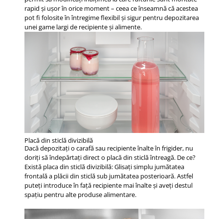
rapid și ușor în orice moment – ceea ce înseamnă că acestea
pot fi folosite în întregime flexibil și sigur pentru depozitarea
unei game largi de recipiente și alimente.
Placă din sticlă divizibilă
Dacă depozitaţi o carafă sau recipiente înalte în frigider, nu
doriţi să îndepărtaţi direct o placă din sticlă întreagă. De ce?
Există placa din sticlă divizibilă: Glisaţi simplu jumătatea
frontală a plăcii din sticlă sub jumătatea posterioară. Astfel
puteţi introduce în faţă recipiente mai înalte şi aveţi destul
spaţiu pentru alte produse alimentare.