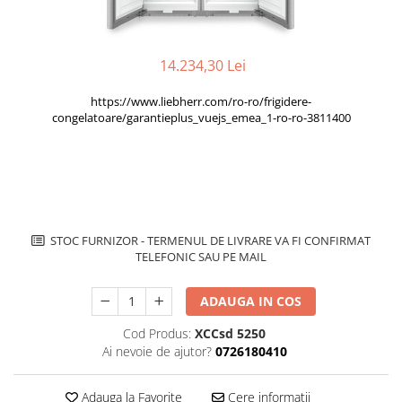
superioara
Cuptoare cu microunde
Pachete chiuvete si baterii
Masini de spalat rufe cu uscator
Hote
Masini de spalat rufe slim
Cu montare pe perete
14.234,30 Lei
(adancime 40-47 cm)
Hote cu montare in blat
Uscatoare de rufe
https://www.liebherr.com/ro-ro/frigidere-
Hote cu montare pe colt
Vitrine frigorifice si minibaruri
congelatoare/garantieplus_vuejs_emea_1-ro-ro-3811400
Hote rustice
Hote tip insula
Incorporate
Integrate in tavan
Masini de spalat vase
STOC FURNIZOR - TERMENUL DE LIVRARE VA FI CONFIRMAT
Complet incorporabile
TELEFONIC SAU PE MAIL
Partial incorporabile
Plite
ADAUGA IN COS
Ceramica
Cod Produs:
XCCsd 5250
Domino( seturi modulare)
Ai nevoie de ajutor?
0726180410
Electrice
Gaz
Adauga la Favorite
Cere informatii