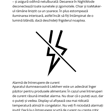
– şi asigură odihnă netulburată: Deoarece în NightMode
deconectează toate sunetele şi zgomotele. Chiar şi IceMaker-
ul rămâne liniştit ca un şoarece. În plus estompează
iluminarea interioară, astfel încât să fiţi întâmpinat de o
lumină blândă, dacă deschideţi frigiderul noaptea.
Alarmă de întrerupere de curent
Aparatul dumneavoastră Liebherr este un adevărat înger
păzitor pentru produsele alimentare: În cazul unei întreruperi
de curent răsună imediat alarma. Nu doar că o puteţi auzi, dar
o puteţi şi vedea. Display-ul afişează cea mai ridicată
temperatură atinsă în congelator. Nu veţi fi niciodată alarmaţi
inutil: Dacă la o întrerupere scurtă de curent nu creşte critic