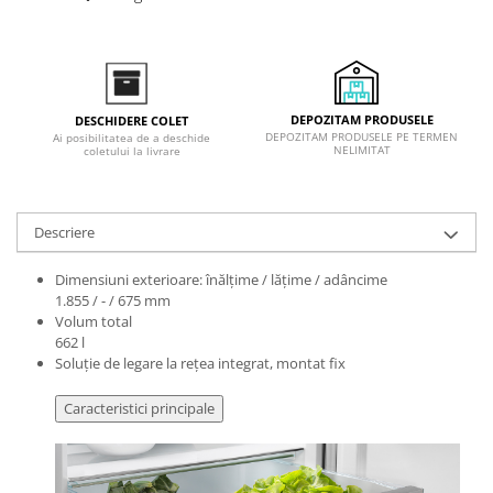
Inductie
Mixte
Plite cu hota integrata
DEPOZITAM PRODUSELE
DESCHIDERE COLET
DEPOZITAM PRODUSELE PE TERMEN
Ai posibilitatea de a deschide
NELIMITAT
coletului la livrare
Descriere
Dimensiuni exterioare: înălțime / lățime / adâncime
1.855 / - / 675 mm
Volum total
662 l
Soluţie de legare la reţea integrat, montat fix
Caracteristici principale