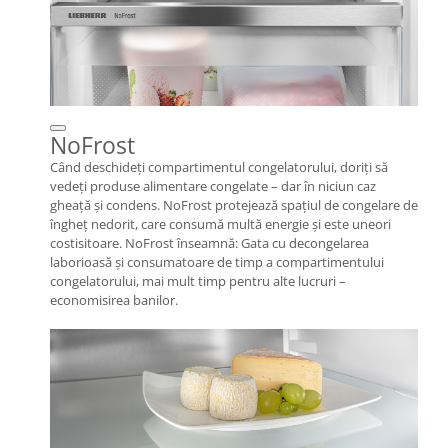
NoFrost
Când deschideţi compartimentul congelatorului, doriţi să
vedeţi produse alimentare congelate – dar în niciun caz
gheaţă şi condens. NoFrost protejează spaţiul de congelare de
îngheţ nedorit, care consumă multă energie şi este uneori
costisitoare. NoFrost înseamnă: Gata cu decongelarea
laborioasă şi consumatoare de timp a compartimentului
congelatorului, mai mult timp pentru alte lucruri –
economisirea banilor.