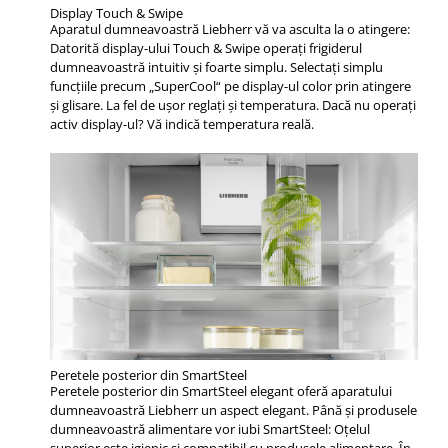
Display Touch & Swipe
Aparatul dumneavoastră Liebherr vă va asculta la o atingere:
Datorită display-ului Touch & Swipe operaţi frigiderul
dumneavoastră intuitiv şi foarte simplu. Selectaţi simplu
funcţiile precum „SuperCool“ pe display-ul color prin atingere
şi glisare. La fel de uşor reglaţi şi temperatura. Dacă nu operaţi
activ display-ul? Vă indică temperatura reală.
Peretele posterior din SmartSteel
Peretele posterior din SmartSteel elegant oferă aparatului
dumneavoastră Liebherr un aspect elegant. Până şi produsele
dumneavoastră alimentare vor iubi SmartSteel: Oţelul
superior este igienic şi compatibil cu produsele alimentare. În