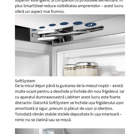
plus SmartSteel reduce vizibilitatea amprentelor – acest lucru
oferă un aspect mai frumos.
SoftSystem
De la micul dejun până la gustarea de la miezul nopţii – există
multe ocazii pentru a deschide şi închide din nou frigiderul. Iar
cu aparatul dumneavoastră Liebherr acest lucru este foarte
distractiv: Datorită SoftSystem se închide uşa frigiderului uşor
amortizată şi sigur, precum şi plăcut de uşor şi silenţios.
Totodată rămân stabile sticlele depozitate în uşa interioară –
nimic nu se clatină sau se mişcă.