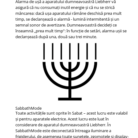
Alarma de ușă a aparatului dumneavoastră Liebherr vă
asigură că nu consumați inutil energie și că nu se strică
mâncarea: dacă ușa aparatului rămâne deschisă prea mult
timp, se declanșează o alarmă - lumină intermitentă și un
semnal sonor de avertizare. Dumneavoastră decideți ce
înseamnă „prea mult timp”: în funcție de setări, alarma ușii se
declanșează după una, două sau trei minute.
SabbathMode
Toate activităţile sunt oprite în Sabat – acest lucru este valabil
şi pentru aparatele electrice. Acest lucru este luat în
considerare de aparatul dumneavoastră Liebherr. În
SabbathMode este deconectată întreaga iluminare a
frigiderului, de asemenea toate sunetele, zgomotele şi display-