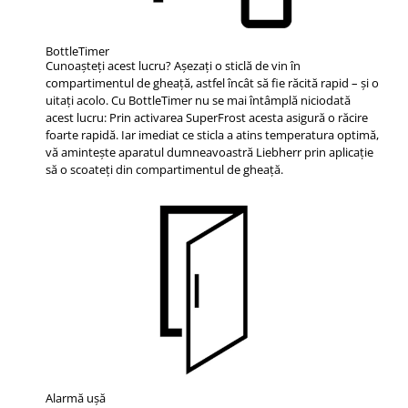
BottleTimer
Cunoaşteţi acest lucru? Aşezaţi o sticlă de vin în
compartimentul de gheaţă, astfel încât să fie răcită rapid – şi o
uitaţi acolo. Cu BottleTimer nu se mai întâmplă niciodată
acest lucru: Prin activarea SuperFrost acesta asigură o răcire
foarte rapidă. Iar imediat ce sticla a atins temperatura optimă,
vă aminteşte aparatul dumneavoastră Liebherr prin aplicaţie
să o scoateţi din compartimentul de gheaţă.
Alarmă uşă