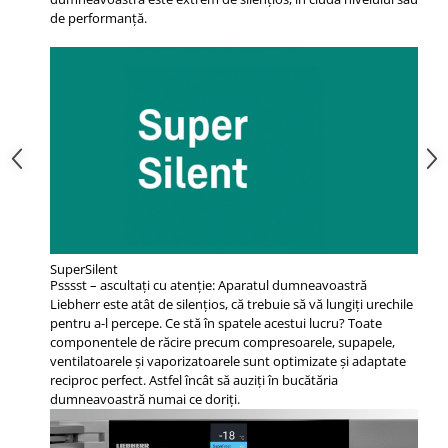
de performanță.
SuperSilent
Psssst – ascultaţi cu atenţie: Aparatul dumneavoastră
Liebherr este atât de silenţios, că trebuie să vă lungiţi urechile
pentru a-l percepe. Ce stă în spatele acestui lucru? Toate
componentele de răcire precum compresoarele, supapele,
ventilatoarele şi vaporizatoarele sunt optimizate şi adaptate
reciproc perfect. Astfel încât să auziţi în bucătăria
dumneavoastră numai ce doriţi.