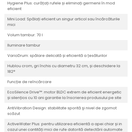
Hygiene Plus: curățați rufele și eliminați germenii în mod
eficient
Mini Load: Spălați eficient un singur articol sau încărcăturile
mici
Volum tambur: 70 l
Iluminare tambur
VarioDrum: spălare delicată și eficientă a țesăturilor
Hublou crom, gri închis cu diametru 32 cm, și deschidere la
182°
Funcție de reîncărcare
EcoSilence Drive™: motor BLDC extrem de eficient energetic
și silențios cu 10 ani garantie la înscrierea produsului pe site
AntiVibration Design: stabilitate sporită şi nivel de zgomot
scăzut
ActiveWater Plus: pentru utilizarea eficientă a apei chiar și in
cazul unei cantități mici de rufe datorită detectării automate