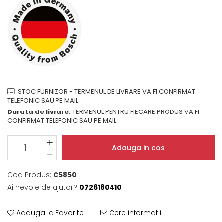
Domino( seturi modulare)
Electrice
Gaz
Inductie
Mixte
Plite cu hota integrata
STOC FURNIZOR - TERMENUL DE LIVRARE VA FI CONFIRMAT
TELEFONIC SAU PE MAIL
Durata de livrare:
TERMENUL PENTRU FIECARE PRODUS VA FI
CONFIRMAT TELEFONIC SAU PE MAIL
Adauga in cos
Cod Produs:
C5850
Ai nevoie de ajutor?
0726180410
Adauga la Favorite
Cere informatii