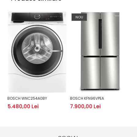
NOU
BOSCH WNC254A0BY
BOSCH KFN96VPEA
B
5.480,00 Lei
7.900,00 Lei
4