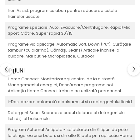
Iron Assist: program cu aburi pentru reducerea cutele
hainelor uscate
Programe speciale: Auto, Evacuare/Centrifugare, Rapid/Mix,
Sport, Clătire, Super rapid 30'/15'
Programe via aplicaţie: Automatic Soft, Down (Puf), Curățare
tambur (cu alarma), Cămăşi, Jeans/ Articole închise la
culoare, Mai puține Microplastice, Outdoor
OPŢIUNI
Home Connect: Monitorizare și control de la distanță,
Managementul energiei, Descărcare programe noi.
Aplicația Home Connect trebuie actualizată permanent.
i-Dos: dozare automată a balsamului și a detergentului lichid
Detergent Scan: Scaneaza codul de bare al detergentului
lichid și al balsamului.
Program Automat Antipete - selectarea din 6 tipuri de pete
la atingerea unui buton, si din alte 10 pete prin aplicatia Home