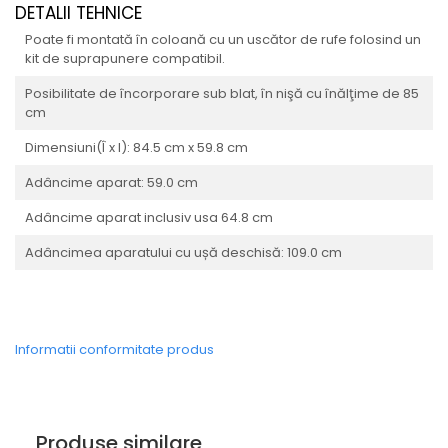
DETALII TEHNICE
Poate fi montată în coloană cu un uscător de rufe folosind un
kit de suprapunere compatibil.
Posibilitate de încorporare sub blat, în nişă cu înălţime de 85
cm
Dimensiuni(Î x l): 84.5 cm x 59.8 cm
Adâncime aparat: 59.0 cm
Adâncime aparat inclusiv usa 64.8 cm
Adâncimea aparatului cu ușă deschisă: 109.0 cm
Informatii conformitate produs
Produse similare