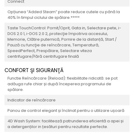
Connect
Opțiunea “Added Steam” poate reduce cutele cu până la
40% în timpul ciclului de spălare.*****
Taste TouchControl: Pornit/Oprit, Gata in, Selectare pete, i-
DOS 2.0 1, i-DOS 2.0 2, protecţie împotriva accesului,
Memorie, Clătire puternică, Pornire de la distanță, Start /
Pauză cu funcţie de reîncărcare, Temperatură,
SpeedPerfect, Prespălare, Selectare viteza
centrifugare/Fără centrifugare finală
CONFORT ŞI SIGURANŢĂ
Functie Reîncărcare (Reload): flexibilitate ridicată: se pot
adăuga rufe chiar și după începerea programului de
spălare.
Indicator de reîncărcare
Panou de control elegant și înclinat pentru o utilizare ușoară
4D Wash System: facilitează patrunderea eficientă a apei și
a detergenților in țesături pentru rezultate perfecte.