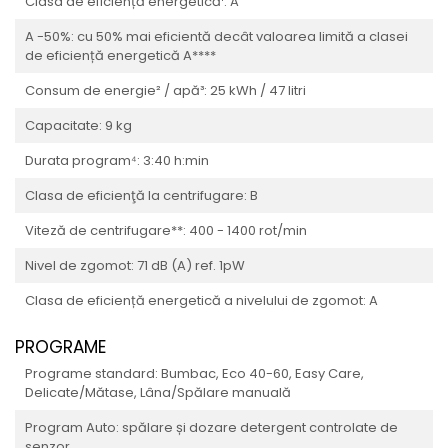
Clasa de eficiență energetică¹: A
A -50%: cu 50% mai eficientă decât valoarea limită a clasei
de eficiență energetică A****
Consum de energie² / apă³: 25 kWh / 47 litri
Capacitate: 9 kg
Durata program⁴: 3:40 h:min
Clasa de eficienţă la centrifugare: B
Viteză de centrifugare**: 400 - 1400 rot/min
Nivel de zgomot: 71 dB (A) ref. 1pW
Clasa de eficiență energetică a nivelului de zgomot: A
PROGRAME
Programe standard: Bumbac, Eco 40-60, Easy Care,
Delicate/Mătase, Lâna/Spălare manuală
Program Auto: spălare și dozare detergent controlate de
senzor