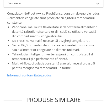
Descriere
Congelator NoFrost A++ cu FreshSense: consum de energie redus
– alimentele congelate sunt protejate cu ajutorul temperaturii
constante.
VarioZone: mai multă flexibilitate în depozitarea alimentelor
datorită rafturilor și sertarelor din sticlă cu utilizare versatilă
din compartimentul congelatorului.
No Frost: nu va mai fi necesar să dezgheți congelatorul.
Sertar BigBox: pentru depozitarea recipientelor suprapuse
sau a alimentelor congelate de dimensiuni mari.
Tehnologia Intelligent Inverter asigură un control stabil al
temperaturii și o performanță eficientă.
Multi Airflow: circulație constantă a aerului rece și proaspăt
pentru menținerea temperaturi uniforme.
Informatii conformitate produs
PRODUSE SIMILARE