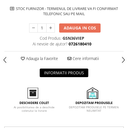
Inductie
STOC FURNIZOR - TERMENUL DE LIVRARE VA FI CONFIRMAT
Mixte
TELEFONIC SAU PE MAIL
Plite cu hota integrata
ADAUGA IN COS
Cod Produs:
GSN36VIEP
Ai nevoie de ajutor?
0726180410
Adauga la Favorite
Cere informatii
INFORMATII PRODUS
DEPOZITAM PRODUSELE
DESCHIDERE COLET
DEPOZITAM PRODUSELE PE TERMEN
Ai posibilitatea de a deschide
NELIMITAT
coletului la livrare