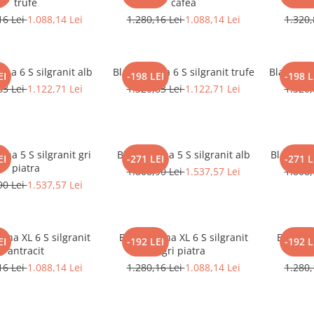
trufe
cafea
16 Lei
1.088,14 Lei
1.280,16 Lei
1.088,14 Lei
1.320,
ona 6 S silgranit alb
Blanco Sona 6 S silgranit trufe
Blanco So
EI
-198 LEI
-198 L
83 Lei
1.122,71 Lei
1.320,83 Lei
1.122,71 Lei
1.320,
ona 5 S silgranit gri
Blanco Sona 5 S silgranit alb
Blanco So
EI
-271 LEI
-271 L
piatra
1.808,90 Lei
1.537,57 Lei
1.808,
90 Lei
1.537,57 Lei
ona XL 6 S silgranit
Blanco Sona XL 6 S silgranit
Blanco S
EI
-192 LEI
-192 L
antracit
gri piatra
16 Lei
1.088,14 Lei
1.280,16 Lei
1.088,14 Lei
1.280,