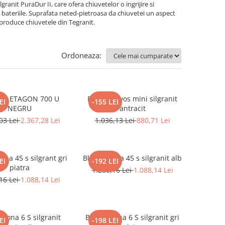
anit PuraDur II, care ofera chiuvetelor o ingrijire si
cu bateriile. Suprafata neted-pietroasa da chiuvetei un aspect
 produce chiuvetele din Tegranit.
Ordoneaza:
CO ETAGON 700 U
Blanco Favos mini silgranit
EI
-155 LEI
NEGRU
antracit
03 Lei
2.367,28 Lei
1.036,13 Lei
880,71 Lei
ona 45 s silgrant gri
Blanco Sona 45 s silgranit alb
EI
-192 LEI
piatra
1.280,16 Lei
1.088,14 Lei
16 Lei
1.088,14 Lei
 Sona 6 S silgranit
Blanco Sona 6 S silgranit gri
EI
-198 LEI