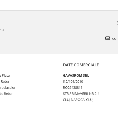
dia
con
DATE COMERCIALE
 Plata
GAVASROM SRL
e Retur
J12/101/2010
Produselor
RO26438811
de Retur
STR.PRIMAVERII NR 2-4
CLUJ NAPOCA, CLUJ
L