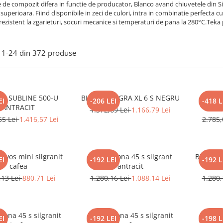
 de compozit difera in functie de producator, Blanco avand chiuvetele din Silgr
 superioara. Fiind disponibile in zeci de culori, intra in combinatie perfecta 
 rezistent la zgarieturi, socuri mecanice si temperaturi de pana la 280°C.Teka
1-
24
din
372
produse
O SUBLINE 500-U
BLANCO LEGRA XL 6 S NEGRU
BLAN
EI
-206 LEI
-418 L
ANTRACIT
1.372,69 Lei
1.166,79 Lei
55 Lei
1.416,57 Lei
2.785,
Favos mini silgranit
Blanco Sona 45 s silgrant
Blanco S
EI
-192 LEI
-192 L
cafea
antracit
,13 Lei
880,71 Lei
1.280,16 Lei
1.088,14 Lei
1.280,
Sona 45 s silgranit
Blanco Sona 45 s silgranit
Blanco
EI
-192 LEI
-198 L