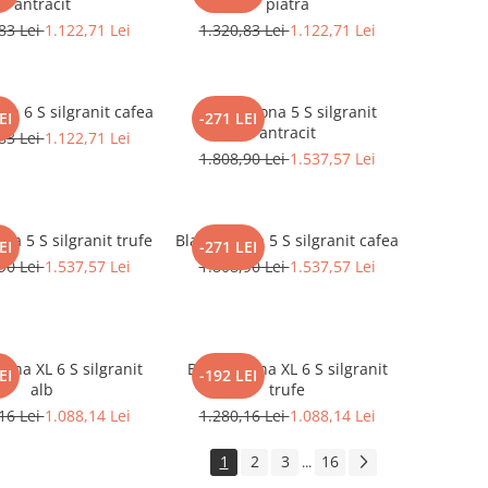
antracit
piatra
83 Lei
1.122,71 Lei
1.320,83 Lei
1.122,71 Lei
na 6 S silgranit cafea
Blanco Sona 5 S silgranit
EI
-271 LEI
antracit
83 Lei
1.122,71 Lei
1.808,90 Lei
1.537,57 Lei
na 5 S silgranit trufe
Blanco Sona 5 S silgranit cafea
EI
-271 LEI
90 Lei
1.537,57 Lei
1.808,90 Lei
1.537,57 Lei
ona XL 6 S silgranit
Blanco Sona XL 6 S silgranit
EI
-192 LEI
alb
trufe
16 Lei
1.088,14 Lei
1.280,16 Lei
1.088,14 Lei
1
2
3
16
...