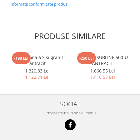
Informatii conformitate produs
PRODUSE SIMILARE
Blanco Sona 6 S silgranit
BLANCO SUBLINE 500-U
-198 LEI
-250 LEI
antracit
ANTRACIT
1.320,83 Lei
1.666,55 Lei
1.122,71 Lei
1.416,57 Lei
SOCIAL
Urmareste-ne in social media