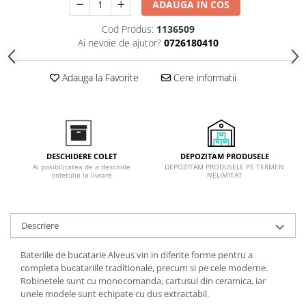
ADAUGA IN COS
Inductie
Mixte
Cod Produs:
1136509
Ai nevoie de ajutor?
0726180410
Plite cu hota integrata
Adauga la Favorite
Cere informatii
DEPOZITAM PRODUSELE
DESCHIDERE COLET
DEPOZITAM PRODUSELE PE TERMEN
Ai posibilitatea de a deschide
NELIMITAT
coletului la livrare
Descriere
Bateriile de bucatarie Alveus vin in diferite forme pentru a
completa bucatariile traditionale, precum si pe cele moderne.
Robinetele sunt cu monocomanda, cartusul din ceramica, iar
unele modele sunt echipate cu dus extractabil.