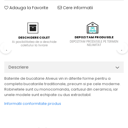
Domino( seturi modulare)
Adauga la Favorite
Cere informatii
Electrice
Gaz
Inductie
Mixte
DEPOZITAM PRODUSELE
DESCHIDERE COLET
Plite cu hota integrata
DEPOZITAM PRODUSELE PE TERMEN
Ai posibilitatea de a deschide
NELIMITAT
coletului la livrare
Descriere
Bateriile de bucatarie Alveus vin in diferite forme pentru a
completa bucatariile traditionale, precum si pe cele moderne.
Robinetele sunt cu monocomanda, cartusul din ceramica, iar
unele modele sunt echipate cu dus extractabil.
Informatii conformitate produs