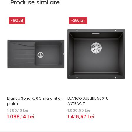
Produse similare
-192 LEI
-250 LEI
Blanco Sona XL 6 S silgranit gri
BLANCO SUBLINE 500-U
BL
piatra
ANTRACIT
1.
1.280,16 Lei
1.666,55 Lei
1
1.088,14 Lei
1.416,57 Lei