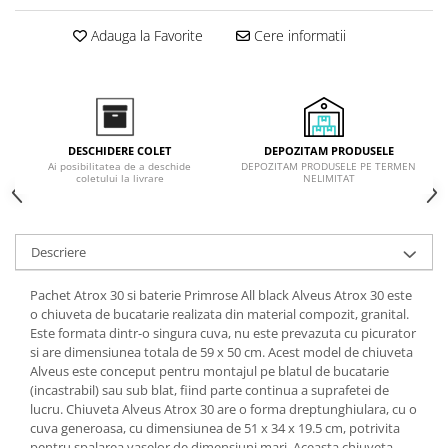
Inductie
Adauga la Favorite
Cere informatii
Mixte
Plite cu hota integrata
DEPOZITAM PRODUSELE
DESCHIDERE COLET
DEPOZITAM PRODUSELE PE TERMEN
Ai posibilitatea de a deschide
NELIMITAT
coletului la livrare
Descriere
Pachet Atrox 30 si baterie Primrose All black Alveus Atrox 30 este
o chiuveta de bucatarie realizata din material compozit, granital.
Este formata dintr-o singura cuva, nu este prevazuta cu picurator
si are dimensiunea totala de 59 x 50 cm. Acest model de chiuveta
Alveus este conceput pentru montajul pe blatul de bucatarie
(incastrabil) sau sub blat, fiind parte continua a suprafetei de
lucru. Chiuveta Alveus Atrox 30 are o forma dreptunghiulara, cu o
cuva generoasa, cu dimensiunea de 51 x 34 x 19.5 cm, potrivita
pentru spalarea vaselor de dimensiuni mari. Aceasta chiuveta