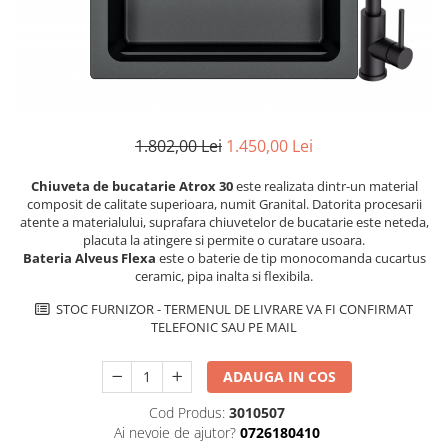
superioara
Cuptoare cu microunde
Pachete chiuvete si baterii
Masini de spalat rufe cu uscator
Hote
Masini de spalat rufe slim
Cu montare pe perete
(adancime 40-47 cm)
Hote cu montare in blat
Uscatoare de rufe
Hote cu montare pe colt
Vitrine frigorifice si minibaruri
Hote rustice
1.802,00 Lei
1.450,00 Lei
Hote tip insula
Chiuveta de bucatarie Atrox 30
este realizata dintr-un material
Incorporate
composit de calitate superioara, numit Granital. Datorita procesarii
Integrate in tavan
atente a materialului, suprafara chiuvetelor de bucatarie este neteda,
placuta la atingere si permite o curatare usoara.
Masini de spalat vase
Bateria Alveus Flexa
este o baterie de tip monocomanda cucartus
Complet incorporabile
ceramic, pipa inalta si flexibila.
Partial incorporabile
STOC FURNIZOR - TERMENUL DE LIVRARE VA FI CONFIRMAT
TELEFONIC SAU PE MAIL
Plite
Ceramica
ADAUGA IN COS
Domino( seturi modulare)
Electrice
Cod Produs:
3010507
Ai nevoie de ajutor?
0726180410
Gaz