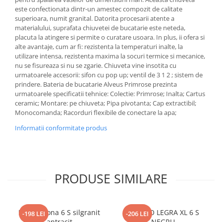
este confectionata dintr-un amestec compozit de calitate
superioara, numit granital. Datorita procesarii atente a
materialului, suprafata chiuvetei de bucatarie este neteda,
placuta la atingere si permite o curatare usoara. In plus, ii ofera si
alte avantaje, cum ar fi: rezistenta la temperaturi inalte, la
utilizare intensa, rezistenta maxima la socuri termice si mecanice,
nu se fisureaza si nu se zgarie. Chiuveta vine insotita cu
urmatoarele accesorii: sifon cu pop up; ventil de 3 1 2 ; sistem de
prindere. Bateria de bucatarie Alveus Primrose prezinta
urmatoarele specificatii tehnice: Colectie: Primrose; Inalta; Cartus
ceramic; Montare: pe chiuveta; Pipa pivotanta; Cap extractibil;
Monocomanda; Racorduri flexibile de conectare la apa;
Informatii conformitate produs
PRODUSE SIMILARE
Blanco Sona 6 S silgranit
BLANCO LEGRA XL 6 S
-198 LEI
-206 LEI
antracit
NEGRU