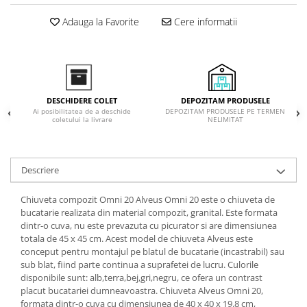
Inductie
Adauga la Favorite
Cere informatii
Mixte
Plite cu hota integrata
DEPOZITAM PRODUSELE
DESCHIDERE COLET
DEPOZITAM PRODUSELE PE TERMEN
Ai posibilitatea de a deschide
NELIMITAT
coletului la livrare
Descriere
Chiuveta compozit Omni 20 Alveus Omni 20 este o chiuveta de
bucatarie realizata din material compozit, granital. Este formata
dintr-o cuva, nu este prevazuta cu picurator si are dimensiunea
totala de 45 x 45 cm. Acest model de chiuveta Alveus este
conceput pentru montajul pe blatul de bucatarie (incastrabil) sau
sub blat, fiind parte continua a suprafetei de lucru. Culorile
disponibile sunt: alb,terra,bej,gri,negru, ce ofera un contrast
placut bucatariei dumneavoastra. Chiuveta Alveus Omni 20,
formata dintr-o cuva cu dimensiunea de 40 x 40 x 19.8 cm,