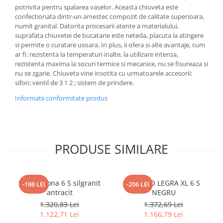
potrivita pentru spalarea vaselor. Aceasta chiuveta este
confectionata dintr-un amestec compozit de calitate superioara,
numit granital. Datorita procesarii atente a materialului,
suprafata chiuvetei de bucatarie este neteda, placuta la atingere
si permite o curatare usoara. In plus, ii ofera si alte avantaje, cum
ar fi: rezistenta la temperaturi inalte, la utilizare intensa,
rezistenta maxima la socuri termice si mecanice, nu se fisureaza si
nu se zgarie. Chiuveta vine insotita cu urmatoarele accesorii:
sifon; ventil de 3 1 2 ; sistem de prindere.
Informatii conformitate produs
PRODUSE SIMILARE
Blanco Sona 6 S silgranit
BLANCO LEGRA XL 6 S
-198 LEI
-206 LEI
antracit
NEGRU
1.320,83 Lei
1.372,69 Lei
1.122,71 Lei
1.166,79 Lei