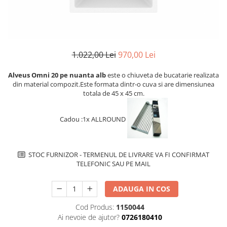
superioara
Cuptoare cu microunde
Pachete chiuvete si baterii
Masini de spalat rufe cu uscator
Hote
Masini de spalat rufe slim
Cu montare pe perete
(adancime 40-47 cm)
Hote cu montare in blat
Uscatoare de rufe
1.022,00 Lei
970,00 Lei
Hote cu montare pe colt
Vitrine frigorifice si minibaruri
Hote rustice
Alveus Omni 20 pe nuanta alb
este o chiuveta de bucatarie realizata
din material compozit.Este formata dintr-o cuva si are dimensiunea
Hote tip insula
totala de 45 x 45 cm.
Incorporate
Integrate in tavan
Cadou :1x ALLROUND
Masini de spalat vase
Complet incorporabile
Partial incorporabile
STOC FURNIZOR - TERMENUL DE LIVRARE VA FI CONFIRMAT
TELEFONIC SAU PE MAIL
Plite
Ceramica
ADAUGA IN COS
Domino( seturi modulare)
Cod Produs:
1150044
Electrice
Ai nevoie de ajutor?
0726180410
Gaz