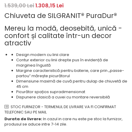
Masini de spalat rufe cu
minibaruri incorporabile
Pachete chiuvete si baterii
1.539,00 Lei
1.308,15 Lei
incarcare superioara
Cuptoare
Masini de spalat rufe cu uscator
Chiuveta de SILGRANIT® PuraDur®
Cuptoare
Masini de spalat rufe slim
Cuptoare cu microunde
Mereu la modă, deosebită, unică -
(adancime 40-47 cm)
Hote
confort și calitate într-un decor
Uscatoare de rufe
atractiv
Cu montare pe perete
Vitrine frigorifice si minibaruri
Hote cu montare in blat
Design modern cu linii clare
Hote cu montare pe colt
Contur exterior cu linii drepte pus în evidență de
Hote rustice
marginea îngustă
Margine caracteristică pentru baterie, care prin „passe-
Hote tip insula
partou” mărește picurătorul
Incorporate
Dimensiune maximă de cuvă pentru dulap de chiuvetă de
45 cm
Integrate in tavan
Picurător spațios supradimensionat
Masini de spalat vase
Dispunere clasică a cuvei cu montare reversibilă
Complet incorporabile
STOC FURNIZOR - TERMENUL DE LIVRARE VA FI CONFIRMAT
TELEFONIC SAU PE MAIL
Partial incorporabile
Durata de livrare:
In cazul in care nu este pe stoc la furnizor,
Plite
produsul se aduce intre 7-14 zile.
Ceramica