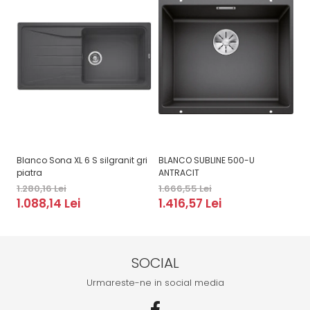
Blanco Sona XL 6 S silgranit gri
BLANCO SUBLINE 500-U
BL
piatra
ANTRACIT
1.
1.280,16 Lei
1.666,55 Lei
1
1.088,14 Lei
1.416,57 Lei
SOCIAL
Urmareste-ne in social media