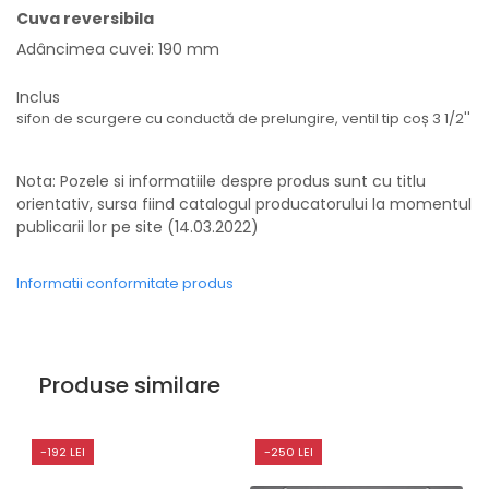
Cuva reversibila
Adâncimea cuvei: 190 mm
Inclus
sifon de scurgere cu conductă de prelungire, ventil tip coș 3 1/2''
Nota: Pozele si informatiile despre produs sunt cu titlu
orientativ, sursa fiind catalogul producatorului la momentul
publicarii lor pe site (14.03.2022)
Informatii conformitate produs
Produse similare
-192 LEI
-250 LEI