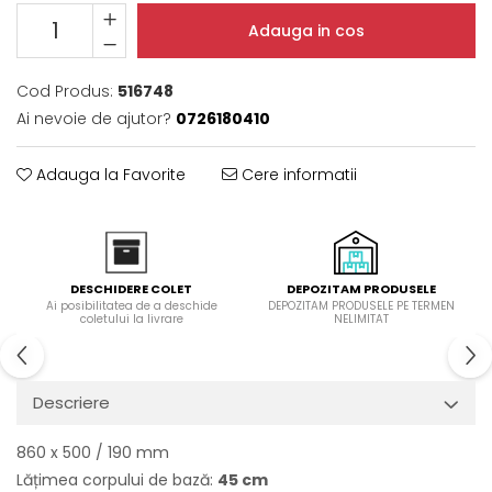
Domino( seturi modulare)
Adauga in cos
Electrice
Gaz
Cod Produs:
516748
Inductie
Ai nevoie de ajutor?
0726180410
Mixte
Plite cu hota integrata
Adauga la Favorite
Cere informatii
DEPOZITAM PRODUSELE
DESCHIDERE COLET
DEPOZITAM PRODUSELE PE TERMEN
Ai posibilitatea de a deschide
NELIMITAT
coletului la livrare
Descriere
860 x 500 / 190 mm
Lățimea corpului de bază:
45 cm