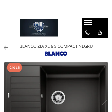
Incorporabile
ELECTROCASNICE INDEPENDENTE
Electrocasnice mici
Chiuvete & baterii
Pachete promotionale
Alte electrocasnice incorporabile
Aparate frigorifice
ROBOTI DE BUCATARIE
Chiuvete
Oferte speciale
Automate de cafea - espressoare
Combine frigorifice
Blender
CERAMICA
Pachete electrocasnice
Masini de spalat rufe incorporabile
Congelatoare
Compozit
Cuptoare cu microunde
BLANCO ZIA XL 6 S COMPACT NEGRU
Sertare termice
Frigidere
Inox
Espressoare cafea
Aparate frigorifice incorporabile
Lazi frigorifice
Accesorii chiuvete
FIERBATOARE DE APA
Side by side
Combine frigorifice
Accesorii chiuvete si robineti
Storcatoare de fructe si legume
Independente
-240 LEI
Congelatoare incorporabile
Dozatoare de sapun
Toastere
Frigidere incorporabile
Masini de gatit
Recipiente colectare resturi
menajere
Side by side incorporabil
Masini de spalat vase
Solutii de intretinere
Vitrine frigorifice de vin si
Masini de spalat rufe si Uscatoare
minibaruri incorporabile
Baterii de bucatarie
Masini de spalat rufe cu incarcare
Cuptoare
frontala
Compozit
Cuptoare
Masini de spalat rufe cu incarcare
SUPRAFETE METALICE