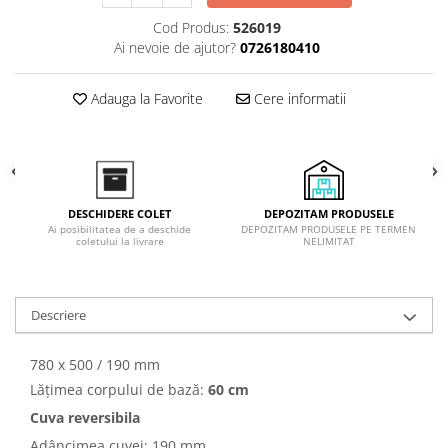
Inductie
Cod Produs:
526019
Mixte
Ai nevoie de ajutor?
0726180410
Plite cu hota integrata
Adauga la Favorite
Cere informatii
DEPOZITAM PRODUSELE
DESCHIDERE COLET
DEPOZITAM PRODUSELE PE TERMEN
Ai posibilitatea de a deschide
NELIMITAT
coletului la livrare
Descriere
780 x 500 / 190 mm
Lățimea corpului de bază:
60 cm
Cuva reversibila
Adâncimea cuvei: 190 mm