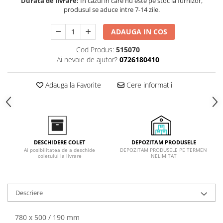
Durata de livrare:
In cazul in care nu este pe stoc la furnizor,
Inductie
produsul se aduce intre 7-14 zile.
Mixte
ADAUGA IN COS
Plite cu hota integrata
Cod Produs:
515070
Ai nevoie de ajutor?
0726180410
Adauga la Favorite
Cere informatii
DEPOZITAM PRODUSELE
DESCHIDERE COLET
DEPOZITAM PRODUSELE PE TERMEN
Ai posibilitatea de a deschide
NELIMITAT
coletului la livrare
Descriere
780 x 500 / 190 mm