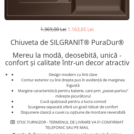
superioara
Cuptoare cu microunde
Pachete chiuvete si baterii
Masini de spalat rufe cu uscator
Hote
Masini de spalat rufe slim
Cu montare pe perete
(adancime 40-47 cm)
Hote cu montare in blat
1.369,00 Lei
1.163,65 Lei
Uscatoare de rufe
Hote cu montare pe colt
Vitrine frigorifice si minibaruri
Chiuveta de SILGRANIT® PuraDur®
Hote rustice
Hote tip insula
Mereu la modă, deosebită, unică -
Incorporate
confort și calitate într-un decor atractiv
Integrate in tavan
Masini de spalat vase
Design modern cu linii clare
Contur exterior cu linii drepte pus în evidență de marginea
Complet incorporabile
îngustă
Partial incorporabile
Margine caracteristică pentru baterie, care prin „passe-partou”
mărește picurătorul
Plite
Cuvă spațioasă pentru a lucra comod
Scurgerea separată oferă un grad ridicat de confort
Ceramica
Dispunere clasică a cuvei cu opțiune de montare reversibilă
Domino( seturi modulare)
STOC FURNIZOR - TERMENUL DE LIVRARE VA FI CONFIRMAT
Electrice
TELEFONIC SAU PE MAIL
Gaz