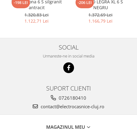
Blanco Sona 6 S silgranit
BLANCO LEGRA XL 6 S
-198 LEI
-206 LEI
antracit
NEGRU
1.320,83 Lei
1.372,69 Lei
1.122,71 Lei
1.166,79 Lei
SOCIAL
Urmareste-ne in social media
SUPORT CLIENTI
0726180410
contact@electrocasnice-cluj.ro
MAGAZINUL MEU