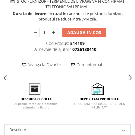
STOC FURNIZOR - TERMENUL DE LIVRARE VA FI CONFIRMAT
Inductie
TELEFONIC SAU PE MAIL
Mixte
Durata de livrare:
In cazul in care nu este pe stoc la furnizor,
produsul se aduce intre 7-14 zile.
Plite cu hota integrata
ADAUGA IN COS
Cod Produs:
514199
Ai nevoie de ajutor?
0726180410
Adauga la Favorite
Cere informatii
DEPOZITAM PRODUSELE
DESCHIDERE COLET
DEPOZITAM PRODUSELE PE TERMEN
Ai posibilitatea de a deschide
NELIMITAT
coletului la livrare
Descriere