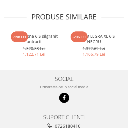
PRODUSE SIMILARE
Blanco Sona 6 S silgranit
BLANCO LEGRA XL 6 S
-198 LEI
-206 LEI
antracit
NEGRU
1.320,83 Lei
1.372,69 Lei
1.122,71 Lei
1.166,79 Lei
SOCIAL
Urmareste-ne in social media
SUPORT CLIENTI
0726180410