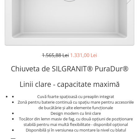
superioara
Cuptoare cu microunde
Pachete chiuvete si baterii
Masini de spalat rufe cu uscator
Hote
Masini de spalat rufe slim
Cu montare pe perete
(adancime 40-47 cm)
Hote cu montare in blat
Uscatoare de rufe
Hote cu montare pe colt
Vitrine frigorifice si minibaruri
Hote rustice
Hote tip insula
1.565,88 Lei
1.331,00 Lei
Incorporate
Chiuveta de SILGRANIT® PuraDur®
Integrate in tavan
Masini de spalat vase
Linii clare - capacitate maximă
Complet incorporabile
Partial incorporabile
Cuvă foarte spațioasă cu preaplin integrat
Plite
Zonă pentru baterie continuă cu spaţiu mare pentru accesoriile
de bucătărie şi alte elemente funcţionale
Ceramica
Design modern cu linii clare
Tocător din lemn masiv de fag, cu două opțiuni de poziționare
Domino( seturi modulare)
stabilă pentru mai multă flexibilitate - disponibil opțional
Electrice
Disponibilă și în versiunea cu montare la nivel cu blatul
Gaz