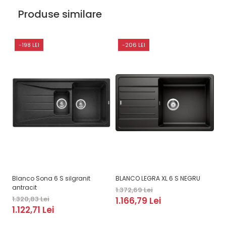
Produse similare
-198 LEI
-206 LEI
Blanco Sona 6 S silgranit
BLANCO LEGRA XL 6 S NEGRU
B
antracit
1.372,69 Lei
2.
1.320,83 Lei
1.166,79 Lei
2
1.122,71 Lei