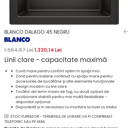
Masini de spalat rufe cu
minibaruri incorporabile
Pachete chiuvete si baterii
incarcare superioara
Cuptoare
Masini de spalat rufe cu uscator
Cuptoare
Masini de spalat rufe slim
Cuptoare cu microunde
(adancime 40-47 cm)
BLANCO DALAGO 45 NEGRU
Hote
Uscatoare de rufe
Cu montare pe perete
Vitrine frigorifice si minibaruri
Hote cu montare in blat
1.564,87 Lei
1.330,14 Lei
Hote cu montare pe colt
Linii clare - capacitate maximă
Hote rustice
Hote tip insula
Cuvă mare pentru confort optim în spaţii mici
Zonă pentru baterie continuă cu spaţiu mare pentru
Incorporate
accesoriile de bucătărie şi alte elemente funcţionale
Integrate in tavan
Design modern cu linii clare
Tocător din lemn masiv de fag, cu două opțiuni de
Masini de spalat vase
poziționare stabilă pentru mai multă flexibilitate -
Complet incorporabile
disponibil opțional
Disponibilă și în versiunea cu montare la nivel cu blatul
Partial incorporabile
STOC FURNIZOR - TERMENUL DE LIVRARE VA FI CONFIRMAT
Plite
TELEFONIC SAU PE MAIL
Ceramica