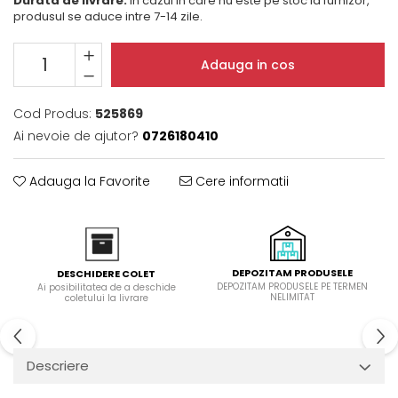
Durata de livrare:
In cazul in care nu este pe stoc la furnizor,
Domino( seturi modulare)
produsul se aduce intre 7-14 zile.
Electrice
Gaz
Adauga in cos
Inductie
Mixte
Cod Produs:
525869
Plite cu hota integrata
Ai nevoie de ajutor?
0726180410
Adauga la Favorite
Cere informatii
DEPOZITAM PRODUSELE
DESCHIDERE COLET
DEPOZITAM PRODUSELE PE TERMEN
Ai posibilitatea de a deschide
NELIMITAT
coletului la livrare
Descriere