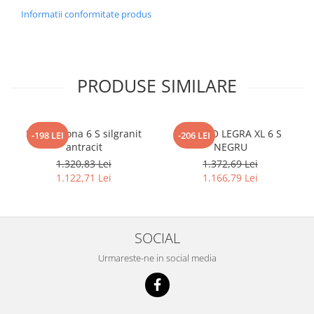
Informatii conformitate produs
PRODUSE SIMILARE
Blanco Sona 6 S silgranit
BLANCO LEGRA XL 6 S
-198 LEI
-206 LEI
antracit
NEGRU
1.320,83 Lei
1.372,69 Lei
1.122,71 Lei
1.166,79 Lei
SOCIAL
Urmareste-ne in social media