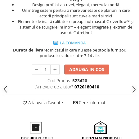
Design profilat al cuvei, elegant, mereu la modă
Inductie
Un întreg sistem pentru o mare varietate de planuri în care
Mixte
actorii principali sunt cuvele mari și mici
Plite cu hota integrata
Elemente de înaltă calitate cu preaplinul mascat C-overflow™ și
sistemul de scurgere InFino™ – elegant integrate și extrem de
ușor de întreținut
LA COMANDA
Durata de livrare:
In cazul in care nu este pe stoc la furnizor,
produsul se aduce intre 7-14 zile.
ADAUGA IN COS
Cod Produs:
523426
Ai nevoie de ajutor?
0726180410
Adauga la Favorite
Cere informatii
DEPOZITAM PRODUSELE
DESCHIDERE COLET