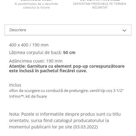
DEPOZITAM PRODUSELE PE TERMEN
Ai posibilitatea de a deschide
NELIMITAT
coletului la livrare
Descriere
400 x 400 / 190 mm
Lățimea corpului de bază:
50 cm
Adâncimea cuvei: 190 mm
Atenție: Garnitura cu element pop-up corespunzătoare
este inclusă în pachetul fiecărei cuve.
Inclus
sifon de scurgere cu conductă de prelungire, ventil tip coș 3 1/2''
InFino™, kit de fixare
Nota: Pozele si informatiile despre produs sunt cu titlu
orientativ, sursa fiind catalogul producatorului la
momentul publicarii lor pe site (03.03.2022)