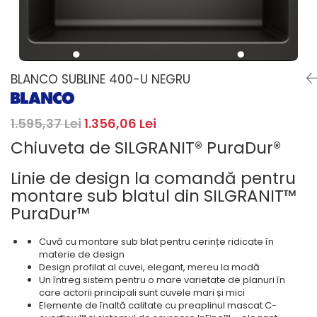
Masini de spalat rufe cu
minibaruri incorporabile
Pachete chiuvete si baterii
incarcare superioara
Cuptoare
Masini de spalat rufe cu uscator
Cuptoare
Masini de spalat rufe slim
Cuptoare cu microunde
(adancime 40-47 cm)
BLANCO SUBLINE 400-U NEGRU
Hote
Uscatoare de rufe
Cu montare pe perete
Vitrine frigorifice si minibaruri
Hote cu montare in blat
1.595,37 Lei
1.356,06 Lei
Hote cu montare pe colt
Chiuveta de SILGRANIT® PuraDur®
Hote rustice
Linie de design la comandă pentru
Hote tip insula
montare sub blatul din SILGRANIT™
Incorporate
PuraDur™
Integrate in tavan
Masini de spalat vase
Cuvă cu montare sub blat pentru cerințe ridicate în
Complet incorporabile
materie de design
Design profilat al cuvei, elegant, mereu la modă
Partial incorporabile
Un întreg sistem pentru o mare varietate de planuri în
Plite
care actorii principali sunt cuvele mari și mici
Elemente de înaltă calitate cu preaplinul mascat C-
Ceramica