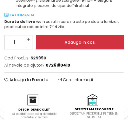
overflow™ și sistemul de scurgere InFino™ – elegant
Domino( seturi modulare)
integrate și extrem de ușor de întreținut
Electrice
LA COMANDA
Gaz
Durata de livrare:
In cazul in care nu este pe stoc la furnizor,
produsul se aduce intre 7-14 zile.
Inductie
Mixte
Plite cu hota integrata
Adauga in cos
Cod Produs:
525990
Ai nevoie de ajutor?
0726180410
Adauga la Favorite
Cere informatii
DEPOZITAM PRODUSELE
DESCHIDERE COLET
DEPOZITAM PRODUSELE PE TERMEN
Ai posibilitatea de a deschide
NELIMITAT
coletului la livrare