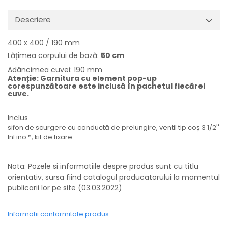
Descriere
400 x 400 / 190 mm
Lățimea corpului de bază:
50 cm
Adâncimea cuvei: 190 mm
Atenție: Garnitura cu element pop-up
corespunzătoare este inclusă în pachetul fiecărei
cuve.
Inclus
sifon de scurgere cu conductă de prelungire, ventil tip coș 3 1/2''
InFino™, kit de fixare
Nota: Pozele si informatiile despre produs sunt cu titlu
orientativ, sursa fiind catalogul producatorului la momentul
publicarii lor pe site (03.03.2022)
Informatii conformitate produs