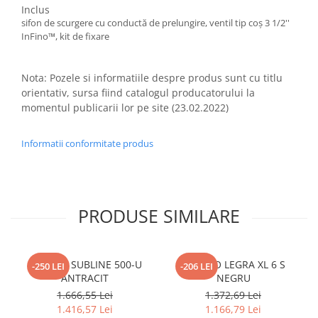
Inclus
sifon de scurgere cu conductă de prelungire, ventil tip coș 3 1/2''
InFino™, kit de fixare
Nota: Pozele si informatiile despre produs sunt cu titlu
orientativ, sursa fiind catalogul producatorului la
momentul publicarii lor pe site (23.02.2022)
Informatii conformitate produs
PRODUSE SIMILARE
BLANCO SUBLINE 500-U
BLANCO LEGRA XL 6 S
-250 LEI
-206 LEI
ANTRACIT
NEGRU
1.666,55 Lei
1.372,69 Lei
1.416,57 Lei
1.166,79 Lei