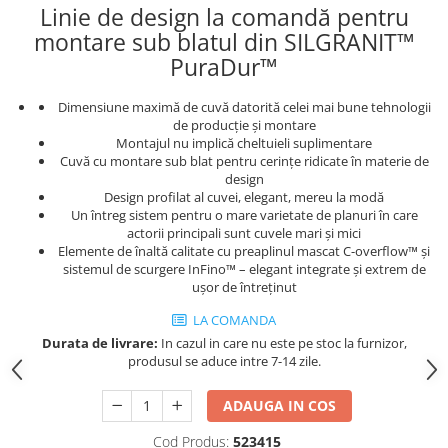
Linie de design la comandă pentru
Inductie
montare sub blatul din SILGRANIT™
Mixte
PuraDur™
Plite cu hota integrata
Dimensiune maximă de cuvă datorită celei mai bune tehnologii
de producție și montare
Montajul nu implică cheltuieli suplimentare
Cuvă cu montare sub blat pentru cerințe ridicate în materie de
design
Design profilat al cuvei, elegant, mereu la modă
Un întreg sistem pentru o mare varietate de planuri în care
actorii principali sunt cuvele mari și mici
Elemente de înaltă calitate cu preaplinul mascat C-overflow™ și
sistemul de scurgere InFino™ – elegant integrate și extrem de
ușor de întreținut
LA COMANDA
Durata de livrare:
In cazul in care nu este pe stoc la furnizor,
produsul se aduce intre 7-14 zile.
ADAUGA IN COS
Cod Produs:
523415