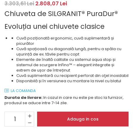
Masini de spalat rufe cu
minibaruri incorporabile
Pachete chiuvete si baterii
3.303,61 Lei
2.808,07 Lei
incarcare superioara
Cuptoare
Chiuveta de SILGRANIT® PuraDur®
Masini de spalat rufe cu uscator
Cuptoare
Masini de spalat rufe slim
Evoluția unei chiuvete clasice
Cuptoare cu microunde
(adancime 40-47 cm)
Hote
Uscatoare de rufe
Cuvă poziționată ergonomic, cuvă suplimentară și
Cu montare pe perete
Vitrine frigorifice si minibaruri
picurător
Cuvă spațioasă cu diagonală lungă, pentru a spăla cu
Hote cu montare in blat
ușurință de ex. tăvile pentru copt
Hote cu montare pe colt
Elemente de înaltă calitate cu sistemul aqua stop și
sistemul de scurgere InFino™ – elegant integrate și
Hote rustice
extrem de ușor de întreținut
Hote tip insula
Cuvă suplimentară cu recipient perforat din oţel inoxidabil
Disponibilă și în versiunea cu montare la nivel cu blatul
Incorporate
Integrate in tavan
LA COMANDA
Masini de spalat vase
Durata de livrare:
In cazul in care nu este pe stoc la furnizor,
produsul se aduce intre 7-14 zile.
Complet incorporabile
Partial incorporabile
Adauga in cos
Plite
Ceramica