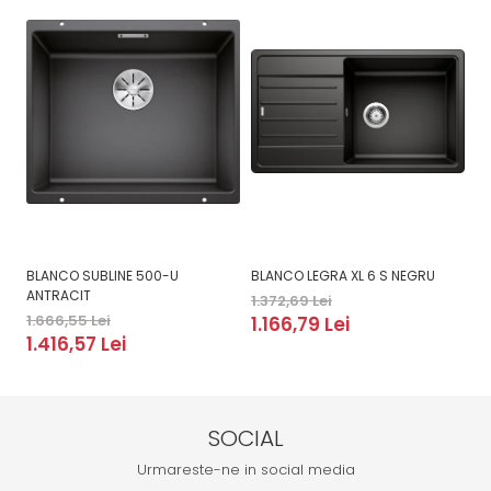
BLANCO SUBLINE 500-U
BLANCO LEGRA XL 6 S NEGRU
B
ANTRACIT
1.372,69 Lei
2.
1.666,55 Lei
1.166,79 Lei
2
1.416,57 Lei
SOCIAL
Urmareste-ne in social media