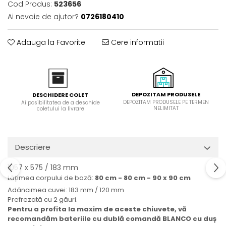
Cod Produs:
523656
Domino( seturi modulare)
Ai nevoie de ajutor?
0726180410
Electrice
Gaz
Adauga la Favorite
Cere informatii
Inductie
Mixte
Plite cu hota integrata
DEPOZITAM PRODUSELE
DESCHIDERE COLET
DEPOZITAM PRODUSELE PE TERMEN
Ai posibilitatea de a deschide
NELIMITAT
coletului la livrare
Descriere
1057 x 575 / 183 mm
Lățimea corpului de bază:
80 cm - 80 cm - 90 x 90 cm
Adâncimea cuvei: 183 mm / 120 mm
Prefrezată cu 2 găuri.
Pentru a profita la maxim de aceste chiuvete, vă
recomandăm bateriile cu dublă comandă BLANCO cu duș