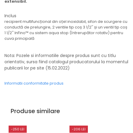
extensibil.
Inclus
recipient multifuncțional din oțel inoxidabil, sifon de scurgere cu
conductă de prelungire, 2 ventile tip coș 3 1/2'' și un ventil tip coș
1 1/2'' InFino™ cu sistem aqua stop (întrerupător rotativ) pentru
cuva principală
Nota: Pozele si informatiile despre produs sunt cu titlu
orientativ, sursa fiind catalogul producatorului la momentul
publicarii lor pe site (15.02.2022)
Informatii conformitate produs
Produse similare
-250 LEI
-206 LEI