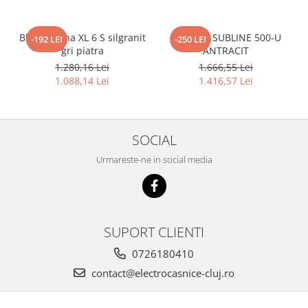
Blanco Sona XL 6 S silgranit
BLANCO SUBLINE 500-U
-192 LEI
-250 LEI
gri piatra
ANTRACIT
1.280,16 Lei
1.666,55 Lei
1.088,14 Lei
1.416,57 Lei
SOCIAL
Urmareste-ne in social media
SUPORT CLIENTI
0726180410
contact@electrocasnice-cluj.ro