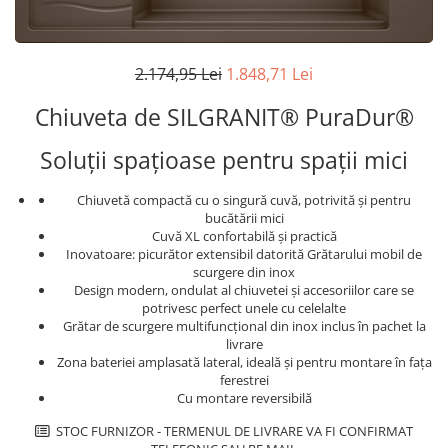
superioara
Cuptoare cu microunde
Pachete chiuvete si baterii
Masini de spalat rufe cu uscator
Hote
Masini de spalat rufe slim
Cu montare pe perete
2.174,95 Lei
1.848,71 Lei
(adancime 40-47 cm)
Hote cu montare in blat
Uscatoare de rufe
Chiuveta de SILGRANIT® PuraDur®
Hote cu montare pe colt
Vitrine frigorifice si minibaruri
Hote rustice
Soluții spațioase pentru spații mici
Hote tip insula
Incorporate
Chiuvetă compactă cu o singură cuvă, potrivită și pentru
bucătării mici
Integrate in tavan
Cuvă XL confortabilă și practică
Masini de spalat vase
Inovatoare: picurător extensibil datorită Grătarului mobil de
scurgere din inox
Complet incorporabile
Design modern, ondulat al chiuvetei și accesoriilor care se
Partial incorporabile
potrivesc perfect unele cu celelalte
Grătar de scurgere multifuncțional din inox inclus în pachet la
Plite
livrare
Ceramica
Zona bateriei amplasată lateral, ideală și pentru montare în fața
ferestrei
Domino( seturi modulare)
Cu montare reversibilă
Electrice
STOC FURNIZOR - TERMENUL DE LIVRARE VA FI CONFIRMAT
Gaz