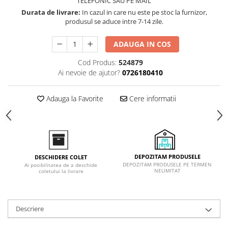
TELEFONIC SAU PE MAIL
Inductie
Durata de livrare:
In cazul in care nu este pe stoc la furnizor,
Mixte
produsul se aduce intre 7-14 zile.
Plite cu hota integrata
ADAUGA IN COS
Cod Produs:
524879
Ai nevoie de ajutor?
0726180410
Adauga la Favorite
Cere informatii
DEPOZITAM PRODUSELE
DESCHIDERE COLET
DEPOZITAM PRODUSELE PE TERMEN
Ai posibilitatea de a deschide
NELIMITAT
coletului la livrare
Descriere