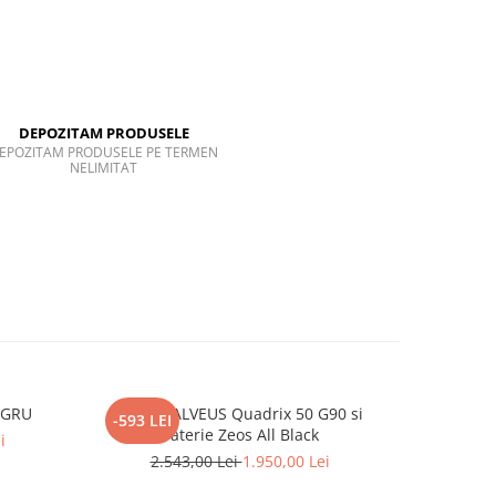
DEPOZITAM PRODUSELE
EPOZITAM PRODUSELE PE TERMEN
NELIMITAT
EGRU
Pachet ALVEUS Quadrix 50 G90 si
BLANCO C
-593 LEI
-363 LEI
baterie Zeos All Black
i
2.543,00 Lei
1.950,00 Lei
2.