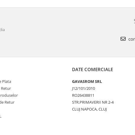
dia
con
DATE COMERCIALE
 Plata
GAVASROM SRL
e Retur
J12/101/2010
Produselor
RO26438811
de Retur
STR.PRIMAVERII NR 2-4
CLUJ NAPOCA, CLUJ
L