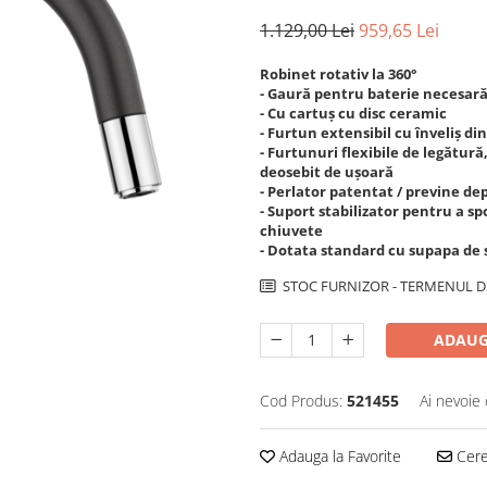
1.129,00 Lei
959,65 Lei
Robinet rotativ la 360°
- Gaură pentru baterie necesar
- Cu cartuș cu disc ceramic
- Furtun extensibil cu înveliș di
- Furtunuri flexibile de legătur
deosebit de ușoară
- Perlator patentat / previne d
- Suport stabilizator pentru a s
chiuvete
- Dotata standard cu supapa de
STOC FURNIZOR - TERMENUL DE
ADAUG
Cod Produs:
521455
Ai nevoie 
Adauga la Favorite
Cere 