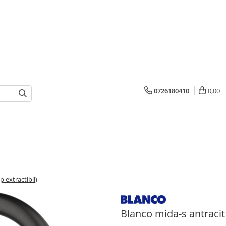
0726180410
0,00
p extractibil)
Blanco mida-s antracit 