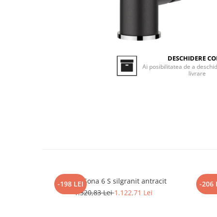
Inductie
Mixte
Plite cu hota integrata
DESCHIDERE CO
Ai posibilitatea de a deschid
livrare
Blanco Sona 6 S silgranit antracit
BL
-198 LEI
-206 
1.320,83 Lei
1.122,71 Lei