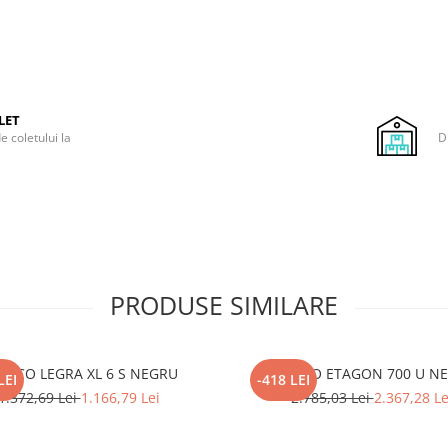
LET
e coletului la
D
PRODUSE SIMILARE
ANCO LEGRA XL 6 S NEGRU
BLANCO ETAGON 700 U N
LEI
-418 LEI
1.372,69 Lei
1.166,79 Lei
2.785,03 Lei
2.367,28 Le