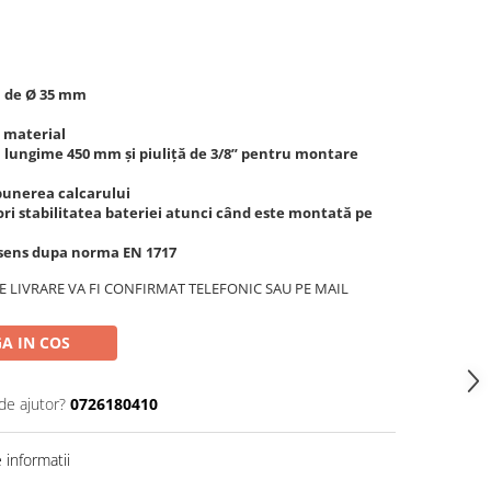
ă de Ø 35 mm
n material
ă, lungime 450 mm și piuliță de 3/8” pentru montare
epunerea calcarului
pori stabilitatea bateriei atunci când este montată pe
 sens dupa norma EN 1717
 LIVRARE VA FI CONFIRMAT TELEFONIC SAU PE MAIL
A IN COS
de ajutor?
0726180410
informatii